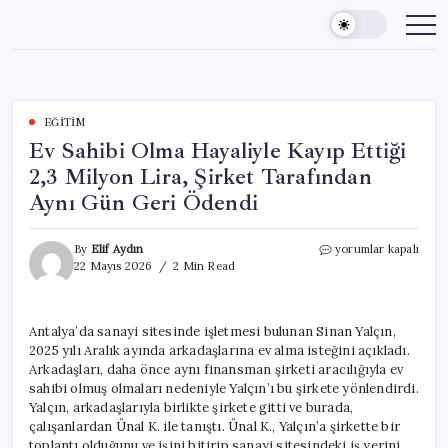
Skip
to
content
EĞITIM
Ev Sahibi Olma Hayaliyle Kayıp Ettiği
2,3 Milyon Lira, Şirket Tarafından
Aynı Gün Geri Ödendi
Ev
By
Elif Aydın
yorumlar kapalı
Sahibi
22 Mayıs 2026
2 Min Read
Olma
Hayaliyle
Kayıp
Antalya’da sanayi sitesinde işletmesi bulunan Sinan Yalçın,
Ettiği
2025 yılı Aralık ayında arkadaşlarına ev alma isteğini açıkladı.
2,3
Milyon
Arkadaşları, daha önce aynı finansman şirketi aracılığıyla ev
Lira,
sahibi olmuş olmaları nedeniyle Yalçın’ı bu şirkete yönlendirdi.
Şirket
Yalçın, arkadaşlarıyla birlikte şirkete gitti ve burada,
Tarafından
çalışanlardan Ünal K. ile tanıştı. Ünal K., Yalçın’a şirkette bir
Aynı
toplantı olduğunu ve işini bitirip sanayi sitesindeki iş yerini