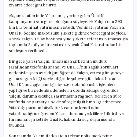
Gün
ziyaret edeceğini belirtti.
Geri
Ödendi
Akşam saatlerinde Yalçın’ın iş yerine gelen Ünal K.,
için
kampanyanın son günü olduğunu söyleyerek Yalçın’dan 293
bin lira teminat yatırmasını istedi. Teminatı yatıran Yalçın’a,
Ünal K. ödeme makbuzunu şirkete gidince vereceğini söyledi.
Ancak Yalçın, 1,5 ay boyunca yine şirkete referans numarasıyla
toplamda 2 milyon lira yatırdı. Ancak Ünal K. tarafından bir
sözleşme verilmedi.
Bir gece yarısı Yalçın, finansman şirketinin müdürü
tarafından telefonla arandı ve Ünal K.’nın sağlık sorunları
nedeniyle işten ayrıldığını öğrendi. Yalçın, ertesi gün şubeye
gitmesi gerektiği söylendiğinde şubeye gitti fakat burada
Ünal K.’nın açığa alındığı, benzer dolandırıcılık işlemleri
yaptığı ve bu nedenle ödemelerin dondurulduğu öğrenildi.
Yalçın, duruma oldukça şaşırmasına rağmen, belirtilen süre
zarfında ne parasıyla ne de süreçle ilgili bir bilgi edinemedi.
Yatırdığı paranın büyük bir kısmının kendi adına
yatırılmadığını öğrenen Yalçın, durumu yetkililere bildirdi ve
finansman şirketi ile Ünal K. hakkında suç duyurusunda
bulundu.
Sonrasında, Yalçın ifadesi için tekrar polis merkezine