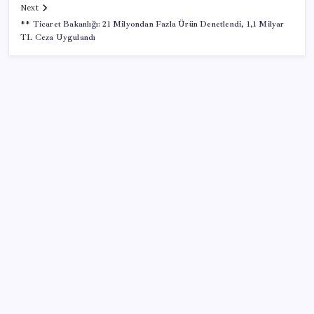
Next
** Ticaret Bakanlığı: 21 Milyondan Fazla Ürün Denetlendi, 1,1 Milyar
TL Ceza Uygulandı
SON YAZILAR
İklim zirvesi de milyarlar yutacak
Pixel Telefonlara Yapay Zeka Destekli Saat
Tasarımları Geliyor
Erdoğan’dan ‘Mekke Ortak Savunma Anlaşması’
açıklaması: ‘Hiçbir ülkeyi hedef almıyor’