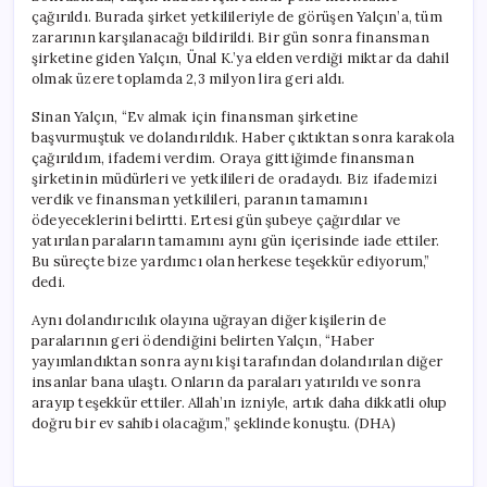
çağırıldı. Burada şirket yetkilileriyle de görüşen Yalçın’a, tüm
zararının karşılanacağı bildirildi. Bir gün sonra finansman
şirketine giden Yalçın, Ünal K.’ya elden verdiği miktar da dahil
olmak üzere toplamda 2,3 milyon lira geri aldı.
Sinan Yalçın, “Ev almak için finansman şirketine
başvurmuştuk ve dolandırıldık. Haber çıktıktan sonra karakola
çağırıldım, ifademi verdim. Oraya gittiğimde finansman
şirketinin müdürleri ve yetkilileri de oradaydı. Biz ifademizi
verdik ve finansman yetkilileri, paranın tamamını
ödeyeceklerini belirtti. Ertesi gün şubeye çağırdılar ve
yatırılan paraların tamamını aynı gün içerisinde iade ettiler.
Bu süreçte bize yardımcı olan herkese teşekkür ediyorum,”
dedi.
Aynı dolandırıcılık olayına uğrayan diğer kişilerin de
paralarının geri ödendiğini belirten Yalçın, “Haber
yayımlandıktan sonra aynı kişi tarafından dolandırılan diğer
insanlar bana ulaştı. Onların da paraları yatırıldı ve sonra
arayıp teşekkür ettiler. Allah’ın izniyle, artık daha dikkatli olup
doğru bir ev sahibi olacağım,” şeklinde konuştu. (DHA)