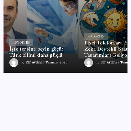
4
STORIES
Pixel Telefonlara Ya
4
STORIES
İşte tersine beyin göçü:
Zeka Destekli Saat
Türk bilimi daha güçlü
Tasarımları Geliyor
By
Elif Aydın
27 Temmuz 2026
By
Elif Aydın
27 Temm