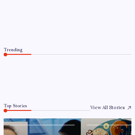
EKONOMI
Pixel Telefonlara Yapay Zeka Destekli
Saat Tasarımları Geliyor
By
Elif Aydın
8 Ağustos 2026
Trending
Pixel Telefonlara Yapay Zeka Destekli Saat Tasarımları
Geliyor
8 Ağustos 2026
0
Top Stories
View All Stories