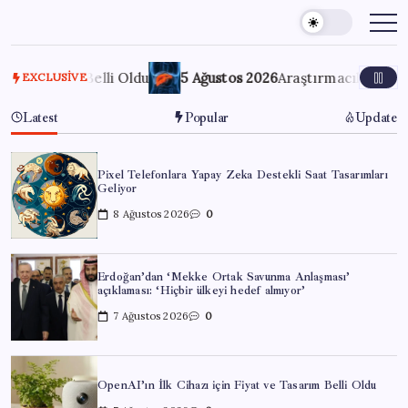
Skip
to
content
rım Belli Oldu
5 Ağustos 2026
Araştırmacılar, kanser hücre
EXCLUSIVE
Latest
Popular
Update
Pixel Telefonlara Yapay Zeka Destekli Saat Tasarımları
Geliyor
8 Ağustos 2026
0
Erdoğan’dan ‘Mekke Ortak Savunma Anlaşması’
açıklaması: ‘Hiçbir ülkeyi hedef almıyor’
7 Ağustos 2026
0
OpenAI’ın İlk Cihazı için Fiyat ve Tasarım Belli Oldu