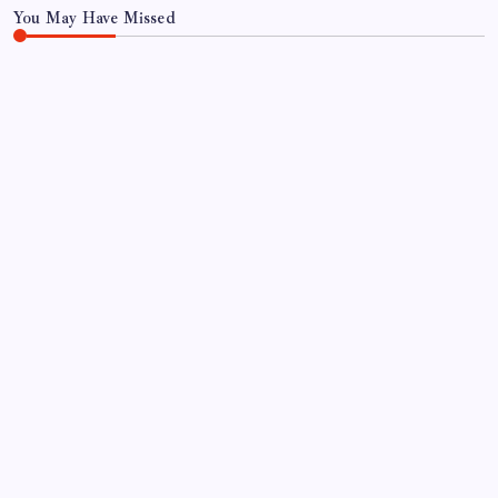
You May Have Missed
EKONOMI
Pixel Telefonlara Yapay Zeka Destekli Saat
Tasarımları Geliyor
By
Elif Aydın