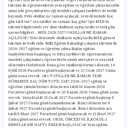
gün
takvimi ile öğretmenlerin yeni eğitim ve öğretim yılına hazırlık
tatil
amacıyla gerçekleştireceği mesleki çalışma tarihleri de netlik
var?
kazandı. Peki okullar ne zaman açılacak, yeni dönemde kaç
Tüm
gün tatil var? Ara tatiller ne zaman, kaç gün? İşte MEB’in
tarihler
takvim bilgilerinde yer alan okulların açılış tarihi ve tatil gün
ve
tatil
sayısı bilgileri… MEB 2026 2027 OKULLAR NE ZAMAN
günleri
AÇILIYOR? Yeni dönemde okulların açılış tarihi MEB güncel
netleşti!
takvimi ile belli oldu. Milli Eğitim Bakanlığı çalışma takvimi ile
için
2026-2027 eğitim ve öğretim yılına ilişkin eğitim
faaliyetlerinin başlangıç ve bitiş tarihleri ile öğretmenlerin
mesleki çalışmaları, öğrencilerin uyum süreçleri ve ara tatil
dönemleri belirlendi. Buna göre okullarda birinci dönem, 14
Eylül 2026 Pazartesi günü başlayacak ve 22 Ocak 2027 Cuma
günü sona erecek. ARA TATİLLER NE ZAMAN, YENİ
DÖNEMDE KAÇ GÜN TATİL VAR? 2026-2027 eğitim ve
öğretim yılında birinci dönem ara tatili 16 Kasım 2026
Pazartesi günü başlayacak ve 20 Kasım 2026 Cuma günü sona
erecek. Yarıyıl tatili 25 Ocak 2027 Pazartesi günü başlayıp 5
Şubat 2027 Cuma günü tamamlanacak. İkinci dönem ise 8
Şubat 2027 Pazartesi günü başlayacak. İkinci dönemin ara
tatili 8 Mart 2027 Pazartesi günü başlayacak ve 12 Mart 2027
Cuma günü sona erecek. OKUL ÖNCESİ VE İLKOKUL 1.
SINIFLAR BİR HAFTA ERKEN BAŞLAYACAK Yeni eğitim