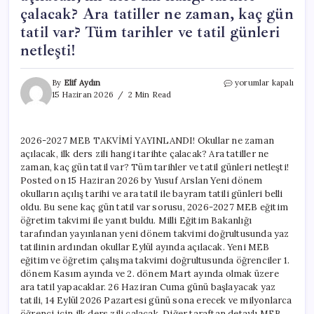
çalacak? Ara tatiller ne zaman, kaç gün
tatil var? Tüm tarihler ve tatil günleri
netleşti!
2026-
By
Elif Aydın
yorumlar kapalı
2027
15 Haziran 2026
2 Min Read
MEB
TAKVİMİ
YAYINLANDI!
2026-2027 MEB TAKVİMİ YAYINLANDI! Okullar ne zaman
Okullar
açılacak, ilk ders zili hangi tarihte çalacak? Ara tatiller ne
ne
zaman
zaman, kaç gün tatil var? Tüm tarihler ve tatil günleri netleşti!
açılacak,
Posted on 15 Haziran 2026 by Yusuf Arslan Yeni dönem
ilk
okulların açılış tarihi ve ara tatil ile bayram tatili günleri belli
ders
oldu. Bu sene kaç gün tatil var sorusu, 2026-2027 MEB eğitim
zili
öğretim takvimi ile yanıt buldu. Milli Eğitim Bakanlığı
hangi
tarafından yayınlanan yeni dönem takvimi doğrultusunda yaz
tarihte
tatilinin ardından okullar Eylül ayında açılacak. Yeni MEB
çalacak?
eğitim ve öğretim çalışma takvimi doğrultusunda öğrenciler 1.
Ara
dönem Kasım ayında ve 2. dönem Mart ayında olmak üzere
tatiller
ne
ara tatil yapacaklar. 26 Haziran Cuma günü başlayacak yaz
zaman,
tatili, 14 Eylül 2026 Pazartesi günü sona erecek ve milyonlarca
kaç
öğrenci için ilk ders zili çalacak. Diğer taraftan detaylı MEB