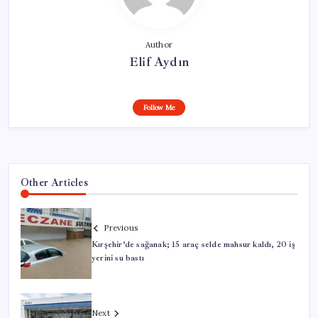
Author
Elif Aydın
Follow Me
Other Articles
Previous
Kırşehir’de sağanak; 15 araç selde mahsur kaldı, 20 iş
yerini su bastı
Next