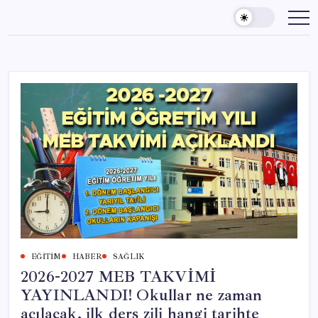
Skip
to
content
EĞITIM
HABER
SAĞLIK
2026-2027 MEB TAKVİMİ
YAYINLANDI! Okullar ne zaman
açılacak, ilk ders zili hangi tarihte