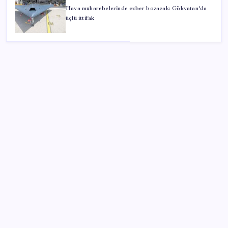
Hava muharebelerinde ezber bozacak: Gökvatan’da
üçlü ittifak
SON YAZILAR
İklim zirvesi de milyarlar yutacak
Pixel Telefonlara Yapay Zeka Destekli Saat
Tasarımları Geliyor
Erdoğan’dan ‘Mekke Ortak Savunma Anlaşması’
açıklaması: ‘Hiçbir ülkeyi hedef almıyor’