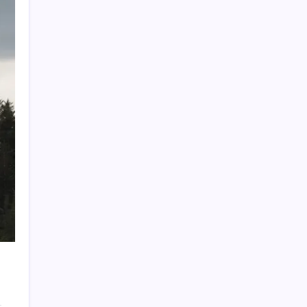
Araştırmacılar, kanser hücrelerinin
bağışıklıktan kaçış mekanizmasını ortaya
çıkardı
Oyun Laptop’unda Soğutma Sistemi Rehberi
İşte tersine beyin göçü: Türk bilimi daha
güçlü
Redmi 17 5G Özellikleri Ortaya Çıktı: 7500
mAh Batarya Geliyor
Yeni iPhone Daha Pahalı Olacak: iPhone 18
Pro için Ciddi Fiyat Artışı
Yayaya yol vermedi, ehliyeti aldığı gün iptal
edildi
Bakan Tekin: Eğitimde ivme yukarı yönlü
ABD ve Suudi Arabistan Irak’ı vurdu: İran
destekli milisler hedefte
639 milyon dolarlık gişenin 140 milyon