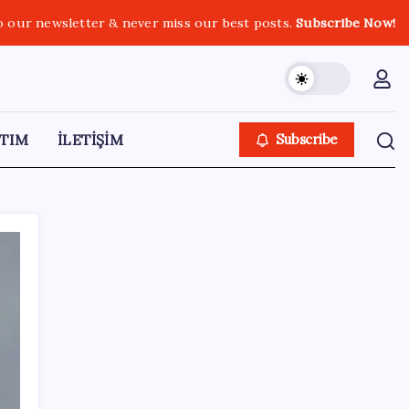
o our newsletter & never miss our best posts.
Subscribe Now!
TIM
İLETİŞİM
Subscribe
SON YAZILAR
OpenAI’ın İlk Cihazı için Fiyat ve Tasarım
Belli Oldu