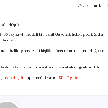
ABD
yorumlar kapal
Sahil
Güvenliği
helikopteri
eğitim
uçuşunda
0 Jayhawk modeli bir Sahil Güvenlik helikopteri, Sitka
düştü
nda düştü.
için
amada, helikopterdeki 4 kişilik mürettebatın kurtulduğu ve
ildirilmezken, resmi soruşturma yürütüleceği aktarıldı.
çuşunda düştü
appeared first on
Kilis Egitim
.