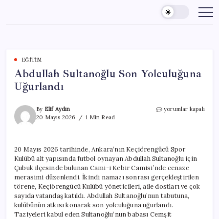
Skip
to
content
EĞITIM
Abdullah Sultanoğlu Son Yolculuğuna
Uğurlandı
Abdullah
By
Elif Aydın
yorumlar kapalı
Sultanoğlu
20 Mayıs 2026
1 Min Read
Son
Yolculuğuna
Uğurlandı
20 Mayıs 2026 tarihinde, Ankara’nın Keçiörengücü Spor
için
Kulübü alt yapısında futbol oynayan Abdullah Sultanoğlu için
Çubuk ilçesinde bulunan Cami-i Kebir Camisi’nde cenaze
merasimi düzenlendi. İkindi namazı sonrası gerçekleştirilen
törene, Keçiörengücü Kulübü yöneticileri, aile dostları ve çok
sayıda vatandaş katıldı. Abdullah Sultanoğlu’nun tabutuna,
kulübünün atkısı konarak son yolculuğuna uğurlandı.
Taziyeleri kabul eden Sultanoğlu’nun babası Cemşit