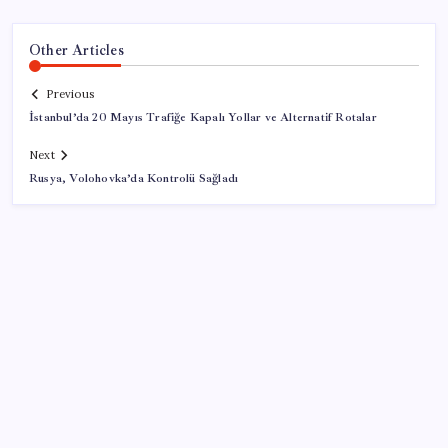
Other Articles
Previous
İstanbul’da 20 Mayıs Trafiğe Kapalı Yollar ve Alternatif Rotalar
Next
Rusya, Volohovka’da Kontrolü Sağladı
SON YAZILAR
Araştırmacılar, kanser hücrelerinin bağışıklıktan