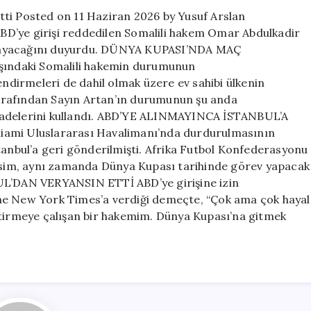
etti
tti Posted on 11 Haziran 2026 by Yusuf Arslan
için
 ABD’ye girişi reddedilen Somalili hakem Omar Abdulkadir
amayacağını duyurdu. DÜNYA KUPASI’NDA MAÇ
ındaki Somalili hakemin durumunun
endirmeleri de dahil olmak üzere ev sahibi ülkenin
 tarafından Sayın Artan’ın durumunun şu anda
” ifadelerini kullandı. ABD’YE ALINMAYINCA İSTANBUL’A
iami Uluslararası Havalimanı’nda durdurulmasının
tanbul’a geri gönderilmişti. Afrika Futbol Konfederasyonu
 isim, aynı zamanda Dünya Kupası tarihinde görev yapacak
BUL’DAN VERYANSIN ETTİ ABD’ye girişine izin
he New York Times’a verdiği demeçte, “Çok ama çok hayal
ştirmeye çalışan bir hakemim. Dünya Kupası’na gitmek