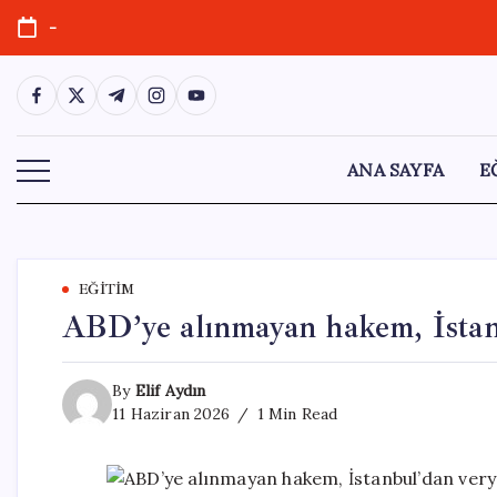
Skip
-
to
content
https://www.facebook.com/
https://twitter.com/
https://t.me/
https://www.instagram.com/
https://youtube.com/
ANA SAYFA
E
EĞITIM
ABD’ye alınmayan hakem, İstanb
By
Elif Aydın
11 Haziran 2026
1 Min Read