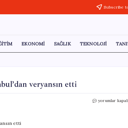
Subscribe t
ĞİTİM
EKONOMİ
SAĞLIK
TEKNOLOJİ
TANI
ul’dan veryansın etti
ABD’ye
yorumlar kapal
alınmayan
hakem,
İstanbul’dan
veryansın