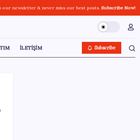
o our newsletter & never miss our best posts.
Subscribe Now!
TIM
İLETİŞİM
Subscribe
ı
SON YAZILAR
Araştırmacılar, kanser hücrelerinin
bağışıklıktan kaçış mekanizmasını ortaya