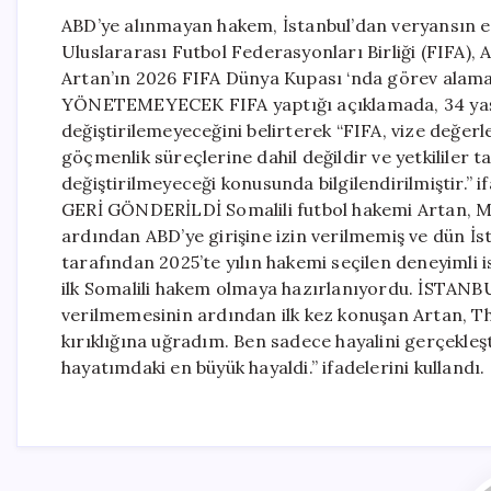
ABD’ye alınmayan hakem, İstanbul’dan veryansın e
Uluslararası Futbol Federasyonları Birliği (FIFA),
Artan’ın 2026 FIFA Dünya Kupası ‘nda görev al
YÖNETEMEYECEK FIFA yaptığı açıklamada, 34 yaş
değiştirilemeyeceğini belirterek “FIFA, vize değerl
göçmenlik süreçlerine dahil değildir ve yetkililer
değiştirilmeyeceği konusunda bilgilendirilmiştir.
GERİ GÖNDERİLDİ Somalili futbol hakemi Artan, M
ardından ABD’ye girişine izin verilmemiş ve dün İs
tarafından 2025’te yılın hakemi seçilen deneyimli
ilk Somalili hakem olmaya hazırlanıyordu. İSTAN
verilmemesinin ardından ilk kez konuşan Artan, T
kırıklığına uğradım. Ben sadece hayalini gerçekle
hayatımdaki en büyük hayaldi.” ifadelerini kullandı.