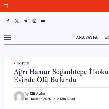
Skip
-
to
content
https://www.facebook.com/
https://twitter.com/
https://t.me/
https://www.instagram.com/
https://youtube.com/
ANA SAYFA
E
EĞITIM
Ağrı Hamur Soğanlıtepe İlkok
Evinde Ölü Bulundu
By
Elif Aydın
10 Haziran 2026
2 Min Read