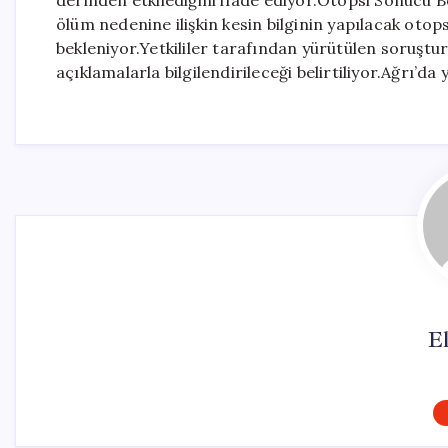
derinden etkilediğini ifade ediyor.Otopsi Sonucu Be
ölüm nedenine ilişkin kesin bilginin yapılacak oto
bekleniyor.Yetkililer tarafından yürütülen sor
açıklamalarla bilgilendirileceği belirtiliyor.Ağrı’da
El