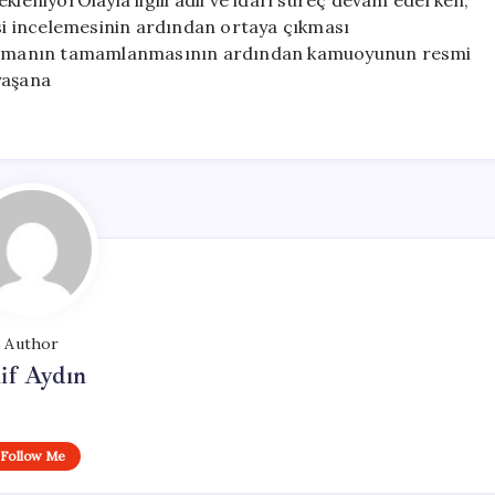
kleniyorOlayla ilgili adli ve idari süreç devam ederken,
psi incelemesinin ardından ortaya çıkması
uşturmanın tamamlanmasının ardından kamuoyunun resmi
 yaşana
Author
if Aydın
Follow Me