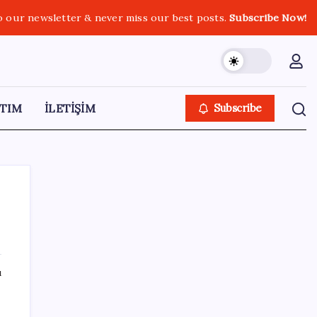
o our newsletter & never miss our best posts.
Subscribe Now!
TIM
İLETİŞİM
Subscribe
SON YAZILAR
ı
Araştırmacılar, kanser hücrelerinin
bağışıklıktan kaçış mekanizmasını ortaya