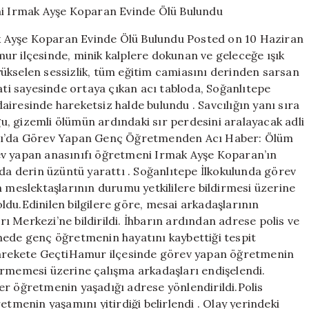
Öğretmeni
Irmak
 Ayşe Koparan Evinde Ölü Bulundu Posted on 10 Haziran
Ayşe
ur ilçesinde, minik kalplere dokunan ve geleceğe ışık
Koparan
ükselen sessizlik, tüm eğitim camiasını derinden sarsan
Evinde
Ölü
kati sayesinde ortaya çıkan acı tabloda, Soğanlıtepe
Bulundu
iresinde hareketsiz halde bulundu . Savcılığın yanı sıra
için
uğu, gizemli ölümün ardındaki sır perdesini aralayacak adli
Ağrı’da Görev Yapan Genç Öğretmenden Acı Haber: Ölüm
ev yapan anasınıfı öğretmeni Irmak Ayşe Koparan’ın
nda derin üzüntü yarattı . Soğanlıtepe İlkokulunda görev
eslektaşlarının durumu yetkililere bildirmesi üzerine
du.Edinilen bilgilere göre, mesai arkadaşlarının
 Merkezi’ne bildirildi. İhbarın ardından adrese polis ve
elemede genç öğretmenin hayatını kaybettiği tespit
 Harekete GeçtiHamur ilçesinde görev yapan öğretmenin
ermemesi üzerine çalışma arkadaşları endişelendi.
er öğretmenin yaşadığı adrese yönlendirildi.Polis
etmenin yaşamını yitirdiği belirlendi . Olay yerindeki