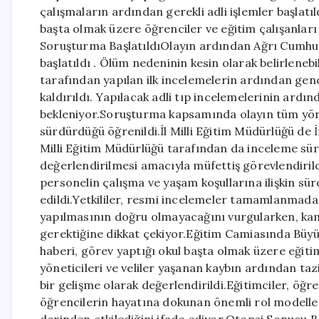
çalışmaların ardından gerekli adli işlemler başlatı
başta olmak üzere öğrenciler ve eğitim çalışanlar
Soruşturma BaşlatıldıOlayın ardından Ağrı Cumhur
başlatıldı . Ölüm nedeninin kesin olarak belirlenebi
tarafından yapılan ilk incelemelerin ardından gen
kaldırıldı. Yapılacak adli tıp incelemelerinin ard
bekleniyor.Soruşturma kapsamında olayın tüm yönleri
sürdürdüğü öğrenildi.İl Milli Eğitim Müdürlüğü de 
Milli Eğitim Müdürlüğü tarafından da inceleme süreci
değerlendirilmesi amacıyla müfettiş görevlendiril
personelin çalışma ve yaşam koşullarına ilişkin süreç
edildi.Yetkililer, resmi incelemeler tamamlanmada
yapılmasının doğru olmayacağını vurgularken, ka
gerektiğine dikkat çekiyor.Eğitim Camiasında Bü
haberi, görev yaptığı okul başta olmak üzere eğit
yöneticileri ve veliler yaşanan kaybın ardından ta
bir gelişme olarak değerlendirildi.Eğitimciler, öğr
öğrencilerin hayatına dokunan önemli rol modeller