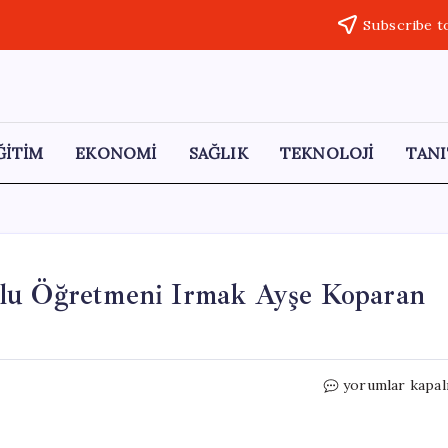
Subscribe t
ĞİTİM
EKONOMİ
SAĞLIK
TEKNOLOJİ
TANI
ulu Öğretmeni Irmak Ayşe Koparan
Ağrı
yorumlar kapal
Hamur
Soğanlıtepe
İlkokulu