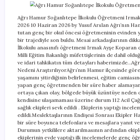
Ağrı Hamur Soğanlıtepe İlkokulu Öğretmeni Irmak
2026 10 Haziran 2026 by Yusuf Arslan Ağrı’nın Ham
tutan genç bir okul öncesi öğretmeninin evinden y
bir trajediyle son buldu. Mesai arkadaşlarının dik
İlkokulu anasınıfı öğretmeni Irmak Ayşe Koparan da
Milli Eğitim Bakanlığı müfettişlerinin de dahil old
ve idari tahkikatın tüm detayları haberimizde…
Nedeni AraştırılıyorAğrı’nın Hamur ilçesinde gör
yaşamını yitirdiğinin belirlenmesi, eğitim camiası
yapan genç öğretmenden bir süre haber alamayan m
ortaya çıkan olay, bölgede büyük üzüntüye neden ol
kendisine ulaşamaması üzerine durum 112 Acil Çağrı
sağlık ekipleri sevk edildi . Ekiplerin yaptığı inc
edildi.Meslektaşlarının Endişesi Sonrası Ekipler
bir süre boyunca telefonlara ve mesajlara yanıt v
Durumun yetkililere aktarılmasının ardından ekipl
ekiplerinin evde yaptığı ilk incelemelerde genç öğr