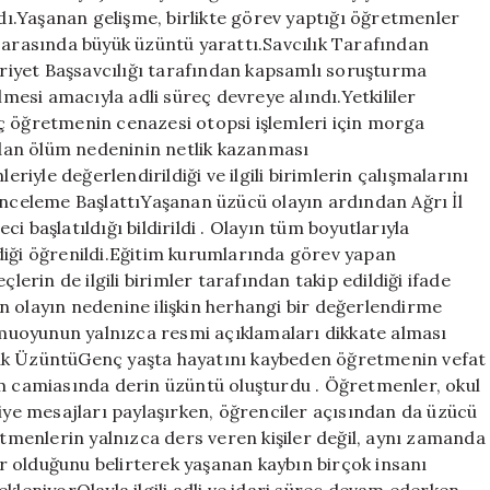
ldı.Yaşanan gelişme, birlikte görev yaptığı öğretmenler
ı arasında büyük üzüntü yarattı.Savcılık Tarafından
iyet Başsavcılığı tarafından kapsamlı soruşturma
lmesi amacıyla adli süreç devreye alındı.Yetkililer
ç öğretmenin cenazesi otopsi işlemleri için morga
ından ölüm nedeninin netlik kazanması
yle değerlendirildiği ve ilgili birimlerin çalışmalarını
İnceleme BaşlattıYaşanan üzücü olayın ardından Ağrı İl
 başlatıldığı bildirildi . Olayın tüm boyutlarıyla
diği öğrenildi.Eğitim kurumlarında görev yapan
lerin de ilgili birimler tarafından takip edildiği ifade
n olayın nedenine ilişkin herhangi bir değerlendirme
muoyunun yalnızca resmi açıklamaları dikkate alması
yük ÜzüntüGenç yaşta hayatını kaybeden öğretmenin vefat
im camiasında derin üzüntü oluşturdu . Öğretmenler, okul
ziye mesajları paylaşırken, öğrenciler açısından da üzücü
etmenlerin yalnızca ders veren kişiler değil, aynı zamanda
 olduğunu belirterek yaşanan kaybın birçok insanı