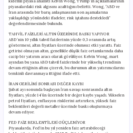
kıdemli piyasa analisti Kelvin Wong, Trump’ın açıklamalarının
piyasalardaki risk algısını azalttığını belirtti. Wong, “ABD ve
İran arasında bir barış anlaşmasının son aşamalarına
yaklaşıldığı yönündeki ifadeler, risk iştahını destekledi”
değerlendirmesinde bulundu.
TAHVİL FAİZLERİ ALTIN ÜZERİNDE BASKI YAPIYOR
ABD’nin 10 yıllık tahvil faizlerinin yüzde 0,3 oranında artış
göstermesi, altın fiyatları üzerinde olumsuz etki yarattı. Faiz
getirisi olmayan altın, genellikle düşük faiz ortamlarında daha
cazip bir yatırım aracı olarak görülüyor. Kelvin Wong, mart
ayından bu yana ABD tahvil faizlerinde bir yükseliş trendinin
devam ettiğinin altını çizerek, bu durumun altın yatırımcılarını
temkinli davranmaya ittiğini ifade etti.
İRAN GERİLİMİ SONRASI DEĞER KAYBI
Şubat ayı sonunda başlayan İran savaşı sonrasında altın
fiyatları, yüzde 14’ün üzerinde bir değer kaybı yaşadı. Yükselen
petrol fiyatları, enflasyon risklerini artırırken, yüksek faiz
beklentileri değerli metaller üzerinde baskı oluşturmaya
devam ediyor.
FED FAİZ BEKLENTİLERİ GÜÇLENİYOR
Piyasalarda, Fed’in bu yıl yeniden faiz artırabileceği