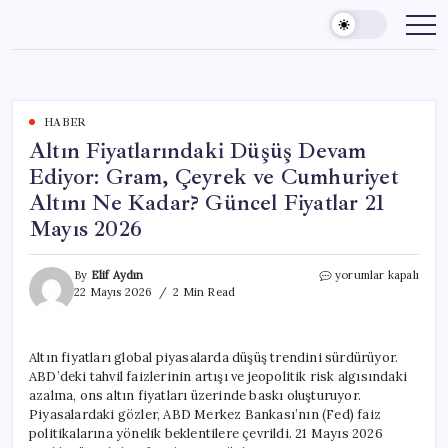
Skip
to
content
HABER
Altın Fiyatlarındaki Düşüş Devam
Ediyor: Gram, Çeyrek ve Cumhuriyet
Altını Ne Kadar? Güncel Fiyatlar 21
Mayıs 2026
Altın
By
Elif Aydın
yorumlar kapalı
Fiyatlarındaki
22 Mayıs 2026
2 Min Read
Düşüş
Devam
Ediyor:
Altın fiyatları global piyasalarda düşüş trendini sürdürüyor.
Gram,
ABD’deki tahvil faizlerinin artışı ve jeopolitik risk algısındaki
Çeyrek
ve
azalma, ons altın fiyatları üzerinde baskı oluşturuyor.
Cumhuriyet
Piyasalardaki gözler, ABD Merkez Bankası’nın (Fed) faiz
Altını
politikalarına yönelik beklentilere çevrildi. 21 Mayıs 2026
Ne