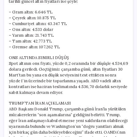
tarihli güncel altın fiyatları ise şöyle:
Kadar?
Güncel
– Gram altın: 6.646 TL
Fiyatlar
– Çeyrek altın: 10.875 TL
21
– Cumhuriyet altını: 43.347 TL
Mayıs
– Ons altın: 4.533 dolar
2026
– Yarım altın: 21.743 TL
için
– Tam altın: 42.773 TL
– Gremse altın: 107.262 TL
ONS ALTINDA SINIRLI DÜŞÜŞ
Spot altının ons fiyatı, yüzde 0,2 oranında bir düşüşle 4.534,69
dolara geriledi. Geçtiğimiz çarşamba günü, altın fiyatları 30
Mart’tan bu yana en düşük seviyesini test ettikten sonra
yüzde 1’in üzerinde bir toparlanma yaşadı. ABD vadeli altın
kontratları ise haziran teslimatında 4.536,70 dolarlık seviyede
sabit kalmaya devam ediyor.
TRUMP’TAN İRAN AÇIKLAMASI
ABD Başkanı Donald Trump, çarşamba günü İran’la yürütülen
müzakerelerin “son aşamalarına” geldiğini belirtti. Trump,
eğer İran anlaşmayı kabul etmezse yeni saldırıların olabileceği
uyarısında bulundu ve Washington’un “doğru yanıtları almak
için birkaç gün daha bekleyebileceğini” ifade etti. OANDA’nın