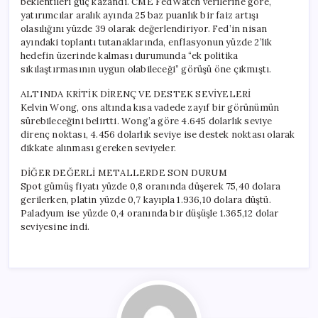
beklentileri güç kazandı. CME FedWatch verilerine göre,
yatırımcılar aralık ayında 25 baz puanlık bir faiz artışı
olasılığını yüzde 39 olarak değerlendiriyor. Fed’in nisan
ayındaki toplantı tutanaklarında, enflasyonun yüzde 2’lik
hedefin üzerinde kalması durumunda “ek politika
sıkılaştırmasının uygun olabileceği” görüşü öne çıkmıştı.
ALTINDA KRİTİK DİRENÇ VE DESTEK SEVİYELERİ
Kelvin Wong, ons altında kısa vadede zayıf bir görünümün
sürebileceğini belirtti. Wong’a göre 4.645 dolarlık seviye
direnç noktası, 4.456 dolarlık seviye ise destek noktası olarak
dikkate alınması gereken seviyeler.
DİĞER DEĞERLİ METALLERDE SON DURUM
Spot gümüş fiyatı yüzde 0,8 oranında düşerek 75,40 dolara
gerilerken, platin yüzde 0,7 kayıpla 1.936,10 dolara düştü.
Paladyum ise yüzde 0,4 oranında bir düşüşle 1.365,12 dolar
seviyesine indi.