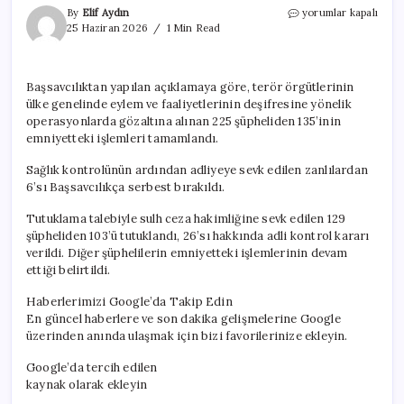
Ankara’da
By
Elif Aydın
yorumlar kapalı
terör
25 Haziran 2026
1 Min Read
operasyonu:
103
kişi
Başsavcılıktan yapılan açıklamaya göre, terör örgütlerinin
tutuklandı
ülke genelinde eylem ve faaliyetlerinin deşifresine yönelik
için
operasyonlarda gözaltına alınan 225 şüpheliden 135’inin
emniyetteki işlemleri tamamlandı.
Sağlık kontrolünün ardından adliyeye sevk edilen zanlılardan
6’sı Başsavcılıkça serbest bırakıldı.
Tutuklama talebiyle sulh ceza hakimliğine sevk edilen 129
şüpheliden 103’ü tutuklandı, 26’sı hakkında adli kontrol kararı
verildi. Diğer şüphelilerin emniyetteki işlemlerinin devam
ettiği belirtildi.
Haberlerimizi Google’da Takip Edin
En güncel haberlere ve son dakika gelişmelerine Google
üzerinden anında ulaşmak için bizi favorilerinize ekleyin.
Google’da tercih edilen
kaynak olarak ekleyin