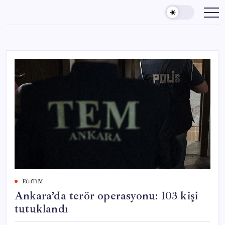
Skip
to
content
EĞITIM
Ankara’da terör operasyonu: 103 kişi
tutuklandı