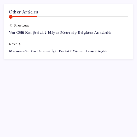
Other Articles
Previous
Van Gölü Kıyı Şeridi, 2 Milyon Metreküp Balçıktan Arındırıldı
Next
Marmaris’te Yaz Dönemi İçin Portatif Yüzme Havuzu Açıldı
SON YAZILAR
İklim zirvesi de milyarlar yutacak