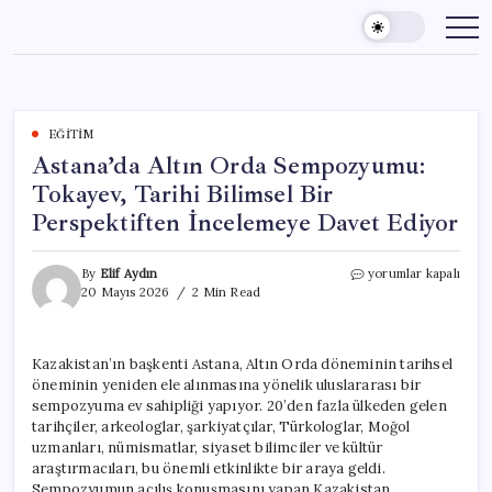
Skip
to
content
EĞITIM
Astana’da Altın Orda Sempozyumu:
Tokayev, Tarihi Bilimsel Bir
Perspektiften İncelemeye Davet Ediyor
Astana’da
By
Elif Aydın
yorumlar kapalı
Altın
20 Mayıs 2026
2 Min Read
Orda
Sempozyumu:
Tokayev,
Kazakistan’ın başkenti Astana, Altın Orda döneminin tarihsel
Tarihi
öneminin yeniden ele alınmasına yönelik uluslararası bir
Bilimsel
Bir
sempozyuma ev sahipliği yapıyor. 20’den fazla ülkeden gelen
Perspektiften
tarihçiler, arkeologlar, şarkiyatçılar, Türkologlar, Moğol
İncelemeye
uzmanları, nümismatlar, siyaset bilimciler ve kültür
Davet
araştırmacıları, bu önemli etkinlikte bir araya geldi.
Ediyor
Sempozyumun açılış konuşmasını yapan Kazakistan