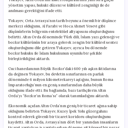
yönetim yapısı, hukuki düzeni ve kültürel zenginliği ile de
anılması gerektiğini ifade etti.
Tokayev, Orta Avrasya’nın tarih boyunca önemli bir düşünce
merkezi olduğunu, Al Farabi ve Hoca Ahmet Yesevi gibi
düşünürlerin bölgenin entelektüel altyapısını oluşturduğunu
belirtti. Altın Orda döneminde Türk dili, İslam yazı geleneği ve
bozkır kültürünün bir araya gelerek zengin bir kültürel sentez
oluşturduğunu dile getiren Tokayev, ayrıca bu dönemde
bozkır hukuku ile İslam hukukunun uyumlu bir şekilde
birleştirildiğini aktardı.
Cuci hanedanının Büyük Bozkır’daki 600 yılı aşkın iktidarına
da değinen Tokayev, bu devletin sınırlarının en parlak
döneminde 6 milyon kilometrekareyi aştığını, bunun Roma
İmparatorluğu’nun en geniş sınırlarından daha büyük
olduğunu ifade etti. Bu bağlamda, bazı tarihçilerin Altın
Orda’yı “Bozkır’ın Roma’sı” olarak tanımladığını aktardı.
Ekonomik açıdan Altın Orda’nın geniş bir ticaret ağına sahip
olduğunu belirten Tokayev, Kuzey İpek Yolu güzergahını
kontrol ederek güvenli bir ticaret koridoru oluşturduğunu
kaydetti. Altın Orda, Avrasya’nın dört bir yanından insanların
ticaret yaptığı ve iş yaptığı erken döneme ait küresel bir pazar