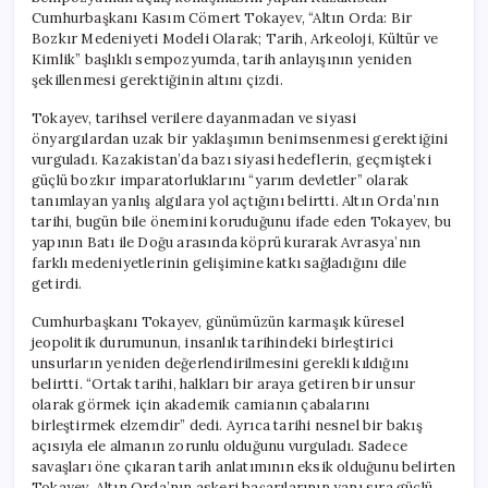
için
Cumhurbaşkanı Kasım Cömert Tokayev, “Altın Orda: Bir
Bozkır Medeniyeti Modeli Olarak; Tarih, Arkeoloji, Kültür ve
Kimlik” başlıklı sempozyumda, tarih anlayışının yeniden
şekillenmesi gerektiğinin altını çizdi.
Tokayev, tarihsel verilere dayanmadan ve siyasi
önyargılardan uzak bir yaklaşımın benimsenmesi gerektiğini
vurguladı. Kazakistan’da bazı siyasi hedeflerin, geçmişteki
güçlü bozkır imparatorluklarını “yarım devletler” olarak
tanımlayan yanlış algılara yol açtığını belirtti. Altın Orda’nın
tarihi, bugün bile önemini koruduğunu ifade eden Tokayev, bu
yapının Batı ile Doğu arasında köprü kurarak Avrasya’nın
farklı medeniyetlerinin gelişimine katkı sağladığını dile
getirdi.
Cumhurbaşkanı Tokayev, günümüzün karmaşık küresel
jeopolitik durumunun, insanlık tarihindeki birleştirici
unsurların yeniden değerlendirilmesini gerekli kıldığını
belirtti. “Ortak tarihi, halkları bir araya getiren bir unsur
olarak görmek için akademik camianın çabalarını
birleştirmek elzemdir” dedi. Ayrıca tarihi nesnel bir bakış
açısıyla ele almanın zorunlu olduğunu vurguladı. Sadece
savaşları öne çıkaran tarih anlatımının eksik olduğunu belirten
Tokayev, Altın Orda’nın askeri başarılarının yanı sıra güçlü