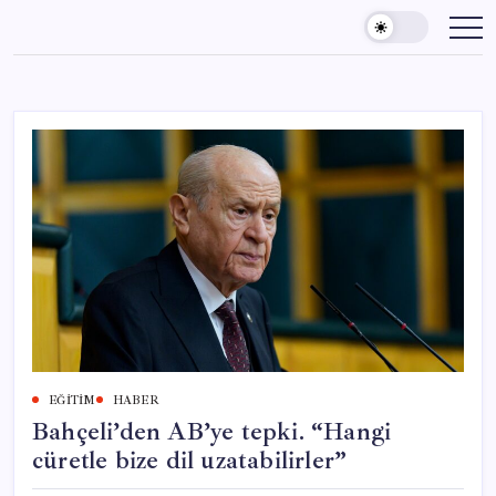
Skip
to
content
EĞITIM
HABER
Bahçeli’den AB’ye tepki. “Hangi
cüretle bize dil uzatabilirler”