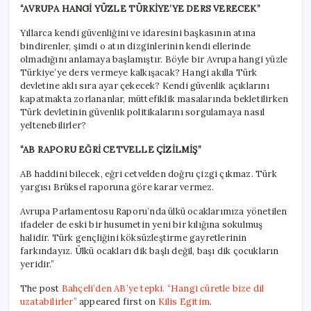
“AVRUPA HANGİ YÜZLE TÜRKİYE’YE DERS VERECEK”
Yıllarca kendi güvenliğini ve idaresini başkasının atına
bindirenler, şimdi o atın dizginlerinin kendi ellerinde
olmadığını anlamaya başlamıştır. Böyle bir Avrupa hangi yüzle
Türkiye’ye ders vermeye kalkışacak? Hangi akılla Türk
devletine aklı sıra ayar çekecek? Kendi güvenlik açıklarını
kapatmakta zorlananlar, müttefiklik masalarında bekletilirken
Türk devletinin güvenlik politikalarını sorgulamaya nasıl
yeltenebilirler?
“AB RAPORU EĞRİ CETVELLE ÇİZİLMİŞ”
AB haddini bilecek, eğri cetvelden doğru çizgi çıkmaz. Türk
yargısı Brüksel raporuna göre karar vermez.
Avrupa Parlamentosu Raporu’nda ülkü ocaklarımıza yönetilen
ifadeler de eski bir husumetin yeni bir kılığına sokulmuş
halidir. Türk gençliğini köksüzleştirme gayretlerinin
farkındayız. Ülkü ocakları dik başlı değil, başı dik çocukların
yeridir.”
The post
Bahçeli’den AB’ye tepki. “Hangi cüretle bize dil
uzatabilirler”
appeared first on
Kilis Egitim
.