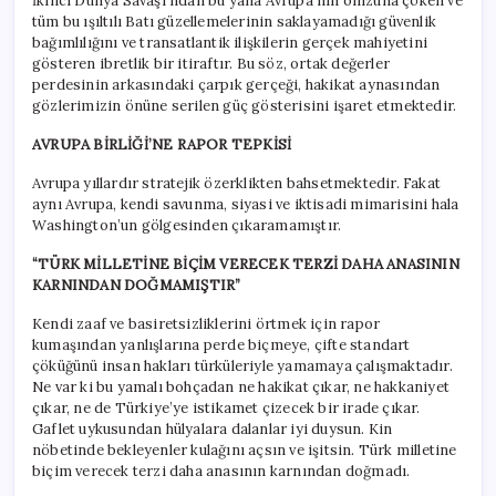
İkinci Dünya Savaşı’ndan bu yana Avrupa’nın omzuna çöken ve
tüm bu ışıltılı Batı güzellemelerinin saklayamadığı güvenlik
bağımlılığını ve transatlantik ilişkilerin gerçek mahiyetini
gösteren ibretlik bir itiraftır. Bu söz, ortak değerler
perdesinin arkasındaki çarpık gerçeği, hakikat aynasından
gözlerimizin önüne serilen güç gösterisini işaret etmektedir.
AVRUPA BİRLİĞİ’NE RAPOR TEPKİSİ
Avrupa yıllardır stratejik özerklikten bahsetmektedir. Fakat
aynı Avrupa, kendi savunma, siyasi ve iktisadi mimarisini hala
Washington’un gölgesinden çıkaramamıştır.
“TÜRK MİLLETİNE BİÇİM VERECEK TERZİ DAHA ANASININ
KARNINDAN DOĞMAMIŞTIR”
Kendi zaaf ve basiretsizliklerini örtmek için rapor
kumaşından yanlışlarına perde biçmeye, çifte standart
çöküğünü insan hakları türküleriyle yamamaya çalışmaktadır.
Ne var ki bu yamalı bohçadan ne hakikat çıkar, ne hakkaniyet
çıkar, ne de Türkiye’ye istikamet çizecek bir irade çıkar.
Gaflet uykusundan hülyalara dalanlar iyi duysun. Kin
nöbetinde bekleyenler kulağını açsın ve işitsin. Türk milletine
biçim verecek terzi daha anasının karnından doğmadı.