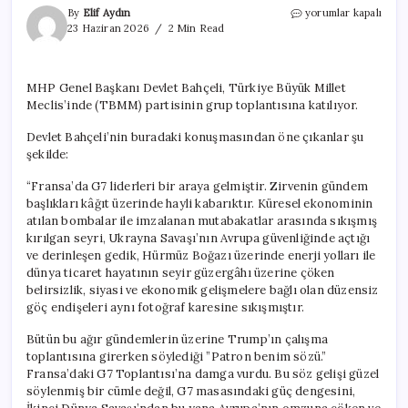
Bahçeli’den
By
Elif Aydın
yorumlar kapalı
AB’ye
23 Haziran 2026
2 Min Read
tepki.
“Hangi
cüretle
MHP Genel Başkanı Devlet Bahçeli, Türkiye Büyük Millet
bize
Meclis’inde (TBMM) partisinin grup toplantısına katılıyor.
dil
uzatabilirler”
Devlet Bahçeli’nin buradaki konuşmasından öne çıkanlar şu
için
şekilde:
“Fransa’da G7 liderleri bir araya gelmiştir. Zirvenin gündem
başlıkları kâğıt üzerinde hayli kabarıktır. Küresel ekonominin
atılan bombalar ile imzalanan mutabakatlar arasında sıkışmış
kırılgan seyri, Ukrayna Savaşı’nın Avrupa güvenliğinde açtığı
ve derinleşen gedik, Hürmüz Boğazı üzerinde enerji yolları ile
dünya ticaret hayatının seyir güzergâhı üzerine çöken
belirsizlik, siyasi ve ekonomik gelişmelere bağlı olan düzensiz
göç endişeleri aynı fotoğraf karesine sıkışmıştır.
Bütün bu ağır gündemlerin üzerine Trump’ın çalışma
toplantısına girerken söylediği ”Patron benim sözü.”
Fransa’daki G7 Toplantısı’na damga vurdu. Bu söz gelişi güzel
söylenmiş bir cümle değil, G7 masasındaki güç dengesini,