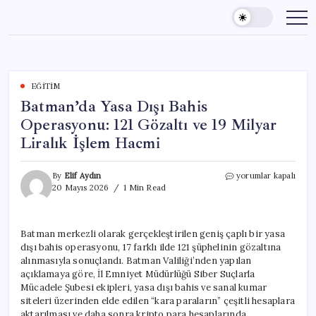
Skip
to
content
EĞITIM
Batman’da Yasa Dışı Bahis
Operasyonu: 121 Gözaltı ve 19 Milyar
Liralık İşlem Hacmi
Batman’da
By
Elif Aydın
yorumlar kapalı
Yasa
20 Mayıs 2026
1 Min Read
Dışı
Bahis
Operasyonu:
Batman merkezli olarak gerçekleştirilen geniş çaplı bir yasa
121
dışı bahis operasyonu, 17 farklı ilde 121 şüphelinin gözaltına
Gözaltı
ve
alınmasıyla sonuçlandı. Batman Valiliği’nden yapılan
19
açıklamaya göre, İl Emniyet Müdürlüğü Siber Suçlarla
Milyar
Mücadele Şubesi ekipleri, yasa dışı bahis ve sanal kumar
Liralık
siteleri üzerinden elde edilen “kara paraların” çeşitli hesaplara
İşlem
aktarılması ve daha sonra kripto para hesaplarında