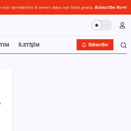
o our newsletter & never miss our best posts.
Subscribe Now!
TIM
İLETİŞİM
Subscribe
ı
SON YAZILAR
OpenAI’ın İlk Cihazı için Fiyat ve Tasarım
Belli Oldu