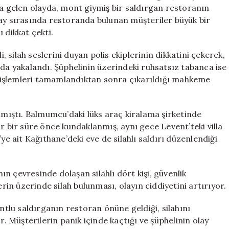
Olayın
 gelen olayda, mont giymiş bir saldırgan restoranın
Ayrıntıları
lay sırasında restoranda bulunan müşteriler büyük bir
için
 dikkat çekti.
silah seslerini duyan polis ekiplerinin dikkatini çekerek,
 yakalandı. Şüphelinin üzerindeki ruhsatsız tabanca ise
ki işlemleri tamamlandıktan sonra çıkarıldığı mahkeme
almıştı. Balmumcu’daki lüks araç kiralama şirketinde
r bir süre önce kundaklanmış, aynı gece Levent’teki villa
ye ait Kağıthane’deki eve de silahlı saldırı düzenlendiği
n çevresinde dolaşan silahlı dört kişi, güvenlik
erin üzerinde silah bulunması, olayın ciddiyetini artırıyor.
lu saldırganın restoran önüne geldiği, silahını
r. Müşterilerin panik içinde kaçtığı ve şüphelinin olay