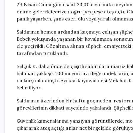
24 Nisan Cuma günü saat 23.00 civarında meydana
önüne gelerek içeriye doğru peş peşe ateş açtı. O
panik yaşarken, şans eseri ölü veya yaralı olmaması
Saldırının hemen ardından kaçmaya çalışan şüpheli, 
Bebek yokuşunda yaşanan bir kovalamaca sonucunda
ele geçirildi. Gözaltına alınan şüpheli, emniyette
tarafından tutuklandı.
Selçuk K. daha önce de çeşitli saldırılara maruz k
bulunan yaklaşık 100 milyon lira değerindeki araçla
da kurşunlanmıştı. Ayrıca, kayınvalidesi Melahat K.’
belirtiliyor.
Saldırının üzerinden bir hafta geçmeden, restoranı
görevlilerinin dikkati sayesinde yakalandı. Şüphelil
Güvenlik kameralarına yansıyan görüntülerde, mont
çıkararak ateş açtığı anlar net bir şekilde görülüyo