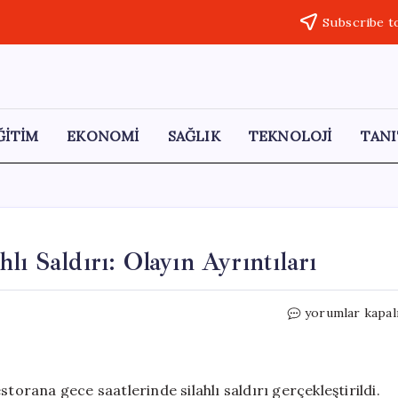
Subscribe t
ĞİTİM
EKONOMİ
SAĞLIK
TEKNOLOJİ
TANI
lı Saldırı: Olayın Ayrıntıları
Bebek’teki
yorumlar kapal
Lüks
Restorana
Silahlı
Saldırı:
restorana gece saatlerinde silahlı saldırı gerçekleştirildi.