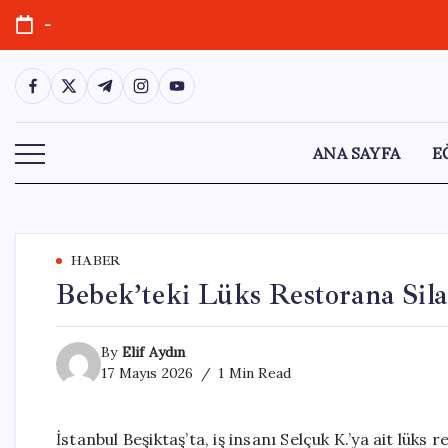
Skip
-
to
content
https://www.facebook.com/
https://twitter.com/
https://t.me/
https://www.instagram.com/
https://youtube.com/
ANA SAYFA
E
HABER
Bebek’teki Lüks Restorana Silah
By
Elif Aydın
17 Mayıs 2026
1 Min Read
İstanbul Beşiktaş’ta, iş insanı Selçuk K.’ya ait lüks 