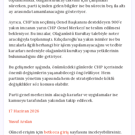
toplantısında, olağan kurultay takvimi için çalışmalar
sürerken, parti içinden gelen bilgiler ise bu sürecin beş ila altı
ay arasında tamamlanacağını gösteriyor.
Ayrıca, CHP’nin seçilmiş Genel Başkanını destekleyen 900’e
yakın imzanın yarın CHP Genel Merkezi’ne teslim edilmesi
bekleniyor. Bu imzalar, Olağanüstü Kurultay talebiyle noter
aracılığıyla toplanmıştı. Kılıçdaroğlu’na yakın isimler ise bu
imzalarla ilgili herhangi bir işlem yapılamayacağını ve tedbir
kararları nedeniyle olağanüstü kurultay yapma yetkilerinin
bulunmadığını dile getiriyor.
Bu gelişmeler ışığında, önümüzdeki günlerde CHP içerisinde
önemli değişimlerin yaşanabileceği öngörülüyor. Hem
partinin yönetim yapısında hem de stratejilerinde köklü
değişiklikler söz konusu olabilir.
Parti genel merkezinin alacağı kararlar ve uygulamalar ise
kamuoyu tarafından yakından takip edilecek.
17 Haziran 2026
Yusuf Arslan
Güncel erişim için
betkoza giriş
sayfasını inceleyebilirsiniz.