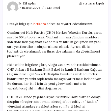
CHP
By
Elif Aydın
yorumlar kapalı
MYK’si
17 Haziran 2026
1 Min Read
Toplanıyor:
İhraç
Konuları
Detaylı bilgi için
betkoza
adresini ziyaret edebilirsiniz.
Gündemde
için
Cumhuriyet Halk Partisi (CHP) Merkez Yönetim Kurulu, yarın
saat 14.00’te toplanacak. Toplantının ana gündem maddesi,
son dönemde yaşanan ekonomik ve hukuki gelişmelerin yanı
sıra yeni kurulların oluşturulması olacak. Ayrıca, ilk iki
toplantıda ele alınan bazı ihraç dosyalarının da görüşülmesi
planlanıyor.
Elde edilen bilgilere göre, Aliağa Cezaevi’nde tutuklu bulunan
CHP Ankara İl Başkanı Ümit Erkol ile İzmir İl Başkanı Çağatay
Güç’ün ihracı için Yüksek Disiplin Kurulu’na sevk edilmeleri
konusunun yarınki toplantıda masaya yatırılması bekleniyor.
Bu durum, her iki il için de yeni görevlendirmelerin
yapılabileceği ihtimalini doğuruyor.
CHP MYK’sinde yaşanan siyasi ve hukuki sorunlardan dolayı
disiplin süreçlerinin devam edeceği ifade ediliyor. “Butlan”
yönetimi altında gerçekleştirilen son Parti Meclisi