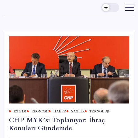
Skip
to
content
EĞITIM
EKONOMI
HABER
SAĞLIK
TEKNOLOJI
CHP MYK’si Toplanıyor: İhraç
Konuları Gündemde