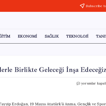
Subscribe t
ĞİTİM
EKONOMİ
SAĞLIK
TEKNOLOJİ
TANI
rle Birlikte Geleceği İnşa Edeceği
Cumhurbaşkanı
yorumlar kapal
Erdoğan:
Gençlerle
Birlikte
Geleceği
yyip Erdoğan, 19 Mayıs Atatürk’ü Anma, Gençlik ve Spo