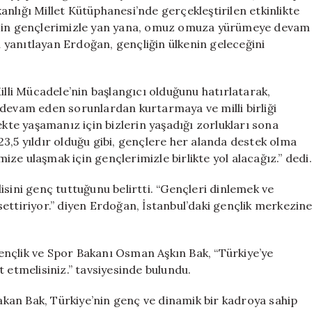
İnşa
nlığı Millet Kütüphanesi’nde gerçekleştirilen etkinlikte
Edeceğiz
 için gençlerimizle yan yana, omuz omuza yürümeye devam
için
nı yanıtlayan Erdoğan, gençliğin ülkenin geleceğini
li Mücadele’nin başlangıcı olduğunu hatırlatarak,
 devam eden sorunlardan kurtarmaya ve milli birliği
ekte yaşamanız için bizlerin yaşadığı zorlukları sona
3,5 yıldır olduğu gibi, gençlere her alanda destek olma
mize ulaşmak için gençlerimizle birlikte yol alacağız.” dedi.
isini genç tuttuğunu belirtti. “Gençleri dinlemek ve
ettiriyor.” diyen Erdoğan, İstanbul’daki gençlik merkezin
ençlik ve Spor Bakanı Osman Aşkın Bak, “Türkiye’ye
 etmelisiniz.” tavsiyesinde bulundu.
kan Bak, Türkiye’nin genç ve dinamik bir kadroya sahip