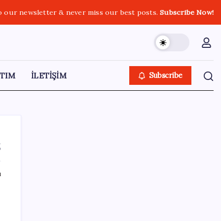
o our newsletter & never miss our best posts.
Subscribe Now!
TIM
İLETİŞİM
Subscribe
z
ı
SON YAZILAR
Araştırmacılar, kanser hücrelerinin
r
bağışıklıktan kaçış mekanizmasını ortaya