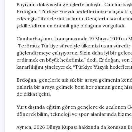
Bayramı dolayısıyla gençlerle buluştu. Cumhurbaşka
Erdoğan, “Türkiye Yüzyılı hedeflerimize ulaşmak
edeceğiz.” ifadelerini kullandı. Gençlerin soruları
şekillendiren en önemli güç olduğunu vurguladı.
Cumhurbaşkanı, konuşmasında 19 Mayıs 1919’un Mil
“Terörsüz Türkiye süreciyle ülkemizi uzun süredir
güçlendirmeye çalışıyoruz. Sizin daha iyi bir gelec
erdirmek en büyük hedefimiz.” dedi. Erdoğan, son 2
kararlılığını yineleyerek, “Türkiye Yüzyılı hedefleri
Erdoğan, gençlerle sık sık bir araya gelmenin kend
onlarla bir araya gelmek, beni her zaman genç hiss
de dikkat çekti.
Yurt dışında eğitim gören gençlere de seslenen G
dönerek bilim, teknoloji ve spor alanlarında hizmet
Ayrıca, 2026 Dünya Kupası hakkında da konuşan Ba