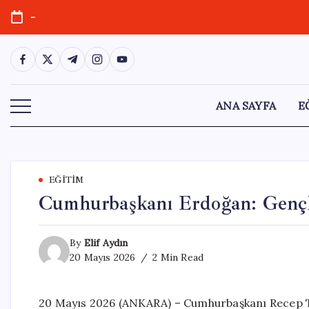
Skip
-
to
content
https://www.facebook.com/
https://twitter.com/
https://t.me/
https://www.instagram.com/
https://youtube.com/
ANA SAYFA
E
EĞITIM
Cumhurbaşkanı Erdoğan: Gençle
By
Elif Aydın
20 Mayıs 2026
2 Min Read
20 Mayıs 2026 (ANKARA) – Cumhurbaşkanı Recep Ta