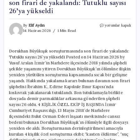
son firari de yakalandı: Tutuklu sayısı
26’ya yükseldi
Dorukhan
By
Elif Aydın
yorumlar kapalı
Büyükışık
14 Haziran 2026
1 Min Read
soruşturmasında
son
firari
Dorukhan Büyükışık soruşturmasında son firari de yakalandı:
de
Tutuklu sayısı 26’ya yükseldi Posted on 14 Haziran 2026 by
yakalandı:
Tutuklu
Yusuf Arslan İzmir’in Narlıdere ilçesinde 2018 yılında şüpheli
sayısı
şekilde yaşamını yitiren Dorukhan Büyükışık’ın ölümüne ilişkin
26’ya
yeniden yürütülen soruşturma kapsamında sıcak bir gelişme
yükseldi
yaşandı. Hakkında yakalama kararı bulunan davanın son firari
için
şüphelisi İbrahim K., Edirne Kapıkule Sınır Kapısı’nda
kıskıvrak yakalanarak tutuklandı. Son tutuklamayla birlikte
dosyada demir parmaklıklar arkasına gönderilen şüpheli
sayısı 26 oldu. 4 KİŞİLİK ÖZEL EKİP İŞ BAŞINDA İzmir
Cumhuriyet Başsavcılığı, 13 Mayıs 2018’de Narlıdere
ilçesindeki Bulut Orman Evleri İnşaatı mevkisinde cansız
bedeni bulunan Dorukhan Büyükışık’ın ölümüyle ilgili dosyayı
yeniden ele aldı. Soruşturmanın derinleştirilmesi amacıyla
kurulan 4 kişilik özel soruşturma ekibi; “kasten öldürme”, “suç