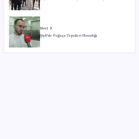
Next
Şişli’de Poğaça Tepsileri Hırsızlığı
SON YAZILAR
Araştırmacılar, kanser hücrelerinin bağışıklıktan
kaçış mekanizmasını ortaya çıkardı