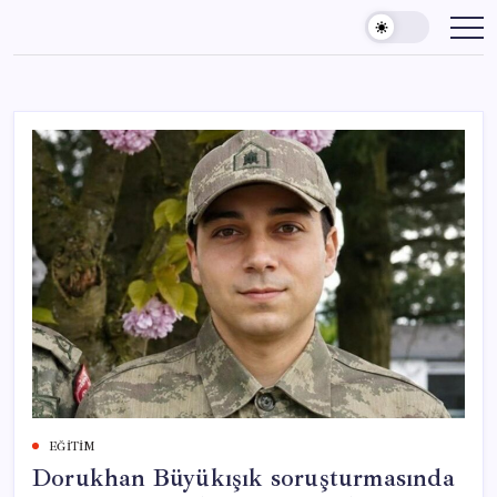
Skip
to
content
EĞITIM
Dorukhan Büyükışık soruşturmasında