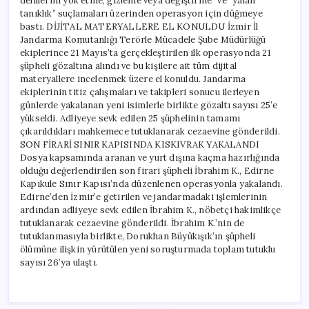
delillerini yok etme, gizleme veya değiştirme” ve “yalan
tanıklık” suçlamaları üzerinden operasyon için düğmeye
bastı. DİJİTAL MATERYALLERE EL KONULDU İzmir İl
Jandarma Komutanlığı Terörle Mücadele Şube Müdürlüğü
ekiplerince 21 Mayıs’ta gerçekleştirilen ilk operasyonda 21
şüpheli gözaltına alındı ve bu kişilere ait tüm dijital
materyallere incelenmek üzere el konuldu. Jandarma
ekiplerinin titiz çalışmaları ve takipleri sonucu ilerleyen
günlerde yakalanan yeni isimlerle birlikte gözaltı sayısı 25’e
yükseldi. Adliyeye sevk edilen 25 şüphelinin tamamı
çıkarıldıkları mahkemece tutuklanarak cezaevine gönderildi.
SON FİRARİ SINIR KAPISINDA KISKIVRAK YAKALANDI
Dosya kapsamında aranan ve yurt dışına kaçma hazırlığında
olduğu değerlendirilen son firari şüpheli İbrahim K., Edirne
Kapıkule Sınır Kapısı’nda düzenlenen operasyonla yakalandı.
Edirne’den İzmir’e getirilen ve jandarmadaki işlemlerinin
ardından adliyeye sevk edilen İbrahim K., nöbetçi hakimlikçe
tutuklanarak cezaevine gönderildi. İbrahim K.’nin de
tutuklanmasıyla birlikte, Dorukhan Büyükışık’ın şüpheli
ölümüne ilişkin yürütülen yeni soruşturmada toplam tutuklu
sayısı 26’ya ulaştı.