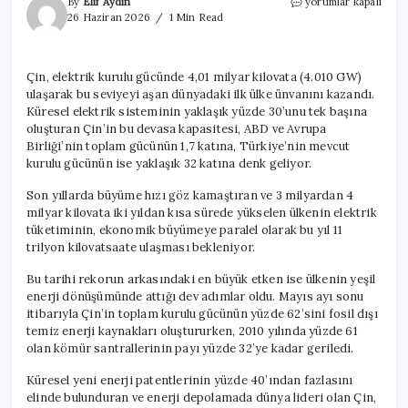
Dünyanın
By
Elif Aydın
yorumlar kapalı
kralı
26 Haziran 2026
1 Min Read
oldular:
Türkiye’nin
32
Çin, elektrik kurulu gücünde 4,01 milyar kilovata (4.010 GW)
katına
ulaşarak bu seviyeyi aşan dünyadaki ilk ülke ünvanını kazandı.
çıktılar
için
Küresel elektrik sisteminin yaklaşık yüzde 30’unu tek başına
oluşturan Çin’in bu devasa kapasitesi, ABD ve Avrupa
Birliği’nin toplam gücünün 1,7 katına, Türkiye’nin mevcut
kurulu gücünün ise yaklaşık 32 katına denk geliyor.
Son yıllarda büyüme hızı göz kamaştıran ve 3 milyardan 4
milyar kilovata iki yıldan kısa sürede yükselen ülkenin elektrik
tüketiminin, ekonomik büyümeye paralel olarak bu yıl 11
trilyon kilovatsaate ulaşması bekleniyor.
Bu tarihi rekorun arkasındaki en büyük etken ise ülkenin yeşil
enerji dönüşümünde attığı dev adımlar oldu. Mayıs ayı sonu
itibarıyla Çin’in toplam kurulu gücünün yüzde 62’sini fosil dışı
temiz enerji kaynakları oluştururken, 2010 yılında yüzde 61
olan kömür santrallerinin payı yüzde 32’ye kadar geriledi.
Küresel yeni enerji patentlerinin yüzde 40’ından fazlasını
elinde bulunduran ve enerji depolamada dünya lideri olan Çin,