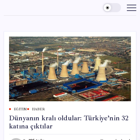
Skip
to
content
EĞITIM
HABER
Dünyanın kralı oldular: Türkiye’nin 32
katına çıktılar