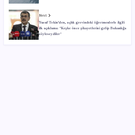
Next
Yusuf Tekin’den, açlık grevindeki öğretmenlerle ilgili
ilk açıklama: ‘Keşke önce şikayetlerini gelip Bakanlığa
söyleseydiler’
SON YAZILAR
Araştırmacılar, kanser hücrelerinin bağışıklıktan
kaçış mekanizmasını ortaya çıkardı
Oyun Laptop’unda Soğutma Sistemi Rehberi