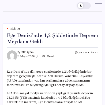
Skip
to
content
EĞITIM
Ege Denizi’nde 4,2 Şiddetinde Deprem
Meydana Geldi
Ege
By
Elif Aydın
yorumlar kapalı
Denizi’nde
11 Mayıs 2026
1 Min Read
4,2
Şiddetinde
Deprem
Ege Denizi’nde dün gece saatlerinde 4,2 büyüklüğünde bir
Meydana
deprem gerçekleşti. Afet ve Acil Durum Yönetimi Başkanlığı
Geldi
için
(AFAD) tarafından yapılan açıklamalara göre, sarsıntının
merkez üssü ve büyüklüğüyle ilgili detaylar paylaşıldı.
AFAD’ın sosyal medya üzerinden yaptığı duyuruda deprem,
23.29.56 (TSİ) saatinde kaydedildi. 4,2 büyüklüğündeki bu
sarsıntının merkezi, Ege Denizi olarak tespit edildi.