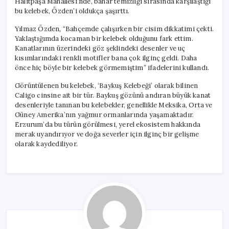
Halitpaşa Mahallesi’nde, bahar temizliği sırasında karşılaştığı
bu kelebek, Özden’i oldukça şaşırttı.
Yılmaz Özden, “Bahçemde çalışırken bir cisim dikkatimi çekti.
Yaklaştığımda kocaman bir kelebek olduğunu fark ettim.
Kanatlarının üzerindeki göz şeklindeki desenler ve uç
kısımlarındaki renkli motifler bana çok ilginç geldi. Daha
önce hiç böyle bir kelebek görmemiştim” ifadelerini kullandı.
Görüntülenen bu kelebek, ‘Baykuş Kelebeği’ olarak bilinen
Caligo cinsine ait bir tür. Baykuş gözünü andıran büyük kanat
desenleriyle tanınan bu kelebekler, genellikle Meksika, Orta ve
Güney Amerika’nın yağmur ormanlarında yaşamaktadır.
Erzurum’da bu türün görülmesi, yerel ekosistem hakkında
merak uyandırıyor ve doğa severler için ilginç bir gelişme
olarak kaydediliyor.