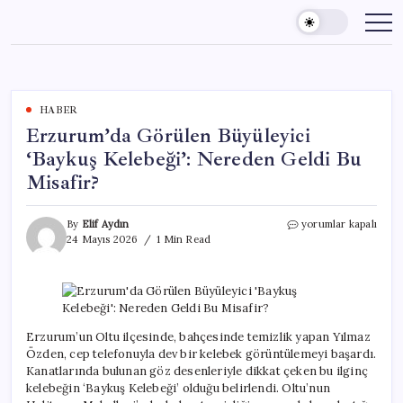
Skip
to
content
HABER
Erzurum’da Görülen Büyüleyici
‘Baykuş Kelebeği’: Nereden Geldi Bu
Misafir?
Erzurum’da
By
Elif Aydın
yorumlar kapalı
Görülen
24 Mayıs 2026
1 Min Read
Büyüleyici
‘Baykuş
Kelebeği’:
Nereden
Geldi
Bu
Erzurum’un Oltu ilçesinde, bahçesinde temizlik yapan Yılmaz
Misafir?
Özden, cep telefonuyla dev bir kelebek görüntülemeyi başardı.
için
Kanatlarında bulunan göz desenleriyle dikkat çeken bu ilginç
kelebeğin ‘Baykuş Kelebeği’ olduğu belirlendi. Oltu’nun