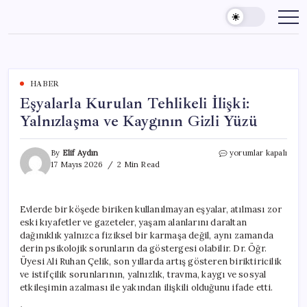
Skip
to
content
HABER
Eşyalarla Kurulan Tehlikeli İlişki:
Yalnızlaşma ve Kaygının Gizli Yüzü
Eşyalarla
By
Elif Aydın
yorumlar kapalı
Kurulan
17 Mayıs 2026
2 Min Read
Tehlikeli
İlişki:
Yalnızlaşma
Evlerde bir köşede biriken kullanılmayan eşyalar, atılması zor
ve
eski kıyafetler ve gazeteler, yaşam alanlarını daraltan
Kaygının
Gizli
dağınıklık yalnızca fiziksel bir karmaşa değil, aynı zamanda
Yüzü
derin psikolojik sorunların da göstergesi olabilir. Dr. Öğr.
için
Üyesi Ali Ruhan Çelik, son yıllarda artış gösteren biriktiricilik
ve istifçilik sorunlarının, yalnızlık, travma, kaygı ve sosyal
etkileşimin azalması ile yakından ilişkili olduğunu ifade etti.