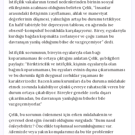
İstifçilik vakalarının temel nedenlerinden birinin sosyal
etkileşimin azalması olduğunu belirten Çelik, “İnsanlar
arasındaki iletişimin zayıflaması, ahlak ve maneviyat
değerlerinin düşmesi, yalnızlığın artışı bu durumu tetikliyor.
En hafif tabiriyle bir depresyon tablosu, en ağırında ise
obsesif-kompulsif bozuklukla karşılaşıyoruz. Birey, eşyalarıyla
kurduğu bağdan kopmakta zorlanıyor ve çoğu zaman bu
davranışın yanlış olduğunu bilse de vazgeçemiyor” dedi.
İstifçilik sorununun, bireyin eşyalarıyla olan bağı
koparamaması ile ortaya çıktığını anlatan Çelik, şu bilgileri
paylaştı: “Biriktiricilik ve istifçilik, kişinin eşyalarıyla olan
bağını koparamaması, bu eşyaları evinin dışına çıkaramaması
ve bu durumla ilgili duygusal zorluklar yaşaması ile
karakterizedir. Bazen kamu kurumları da bu duruma müdahale
etmek zorunda kalabiliyor çünkü çevreye rahatsızlık veren bir
durum ortaya çıkabiliyor. Bireyler genelde zorla dışarı
çıkarılmadan, bu davranışın yanlışlığını bilseler bile
vazgeçemiyorlar.”
Çelik, bu sorunun önlenmesi için erken müdahalenin ve
çevresel desteğin önemli olduğunu vurguladı: “Bunu nasıl
önleyebiliriz? Öncelikle toplumsal sorumluluğumuz var.
Ailemizde veya yakın komşularımızda bu tür problemler