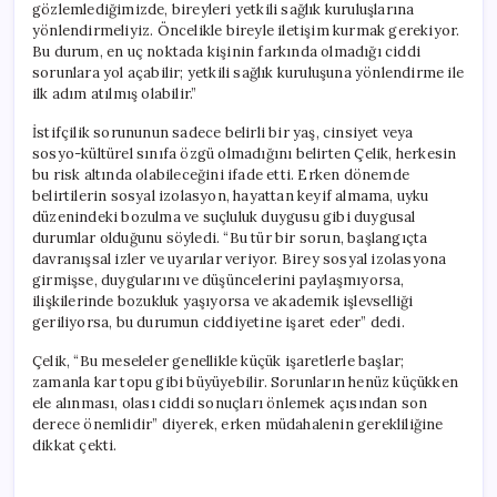
gözlemlediğimizde, bireyleri yetkili sağlık kuruluşlarına
yönlendirmeliyiz. Öncelikle bireyle iletişim kurmak gerekiyor.
Bu durum, en uç noktada kişinin farkında olmadığı ciddi
sorunlara yol açabilir; yetkili sağlık kuruluşuna yönlendirme ile
ilk adım atılmış olabilir.”
İstifçilik sorununun sadece belirli bir yaş, cinsiyet veya
sosyo-kültürel sınıfa özgü olmadığını belirten Çelik, herkesin
bu risk altında olabileceğini ifade etti. Erken dönemde
belirtilerin sosyal izolasyon, hayattan keyif almama, uyku
düzenindeki bozulma ve suçluluk duygusu gibi duygusal
durumlar olduğunu söyledi. “Bu tür bir sorun, başlangıçta
davranışsal izler ve uyarılar veriyor. Birey sosyal izolasyona
girmişse, duygularını ve düşüncelerini paylaşmıyorsa,
ilişkilerinde bozukluk yaşıyorsa ve akademik işlevselliği
geriliyorsa, bu durumun ciddiyetine işaret eder” dedi.
Çelik, “Bu meseleler genellikle küçük işaretlerle başlar;
zamanla kar topu gibi büyüyebilir. Sorunların henüz küçükken
ele alınması, olası ciddi sonuçları önlemek açısından son
derece önemlidir” diyerek, erken müdahalenin gerekliliğine
dikkat çekti.