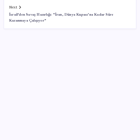
Next
İsrail’den Savaş Hazırlığı: “İran, Dünya Kupası’na Kadar Süre
Kazanmaya Çalışıyor”
SON YAZILAR
Araştırmacılar, kanser hücrelerinin bağışıklıktan
kaçış mekanizmasını ortaya çıkardı
Oyun Laptop’unda Soğutma Sistemi Rehberi
İşte tersine beyin göçü: Türk bilimi daha güçlü
Redmi 17 5G Özellikleri Ortaya Çıktı: 7500 mAh