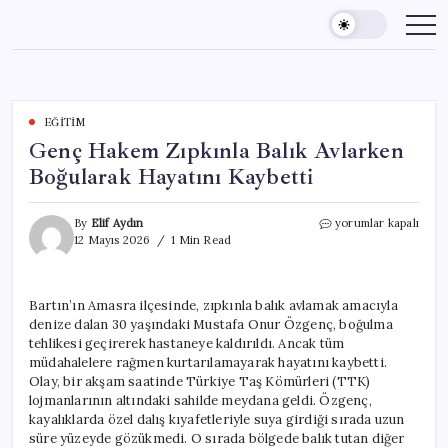
Skip
to
content
EĞITIM
Genç Hakem Zıpkınla Balık Avlarken
Boğularak Hayatını Kaybetti
Genç
By
Elif Aydın
yorumlar kapalı
Hakem
12 Mayıs 2026
1 Min Read
Zıpkınla
Balık
Avlarken
Bartın’ın Amasra ilçesinde, zıpkınla balık avlamak amacıyla
Boğularak
denize dalan 30 yaşındaki Mustafa Onur Özgenç, boğulma
Hayatını
Kaybetti
tehlikesi geçirerek hastaneye kaldırıldı. Ancak tüm
için
müdahalelere rağmen kurtarılamayarak hayatını kaybetti.
Olay, bir akşam saatinde Türkiye Taş Kömürleri (TTK)
lojmanlarının altındaki sahilde meydana geldi. Özgenç,
kayalıklarda özel dalış kıyafetleriyle suya girdiği sırada uzun
süre yüzeyde gözükmedi. O sırada bölgede balık tutan diğer