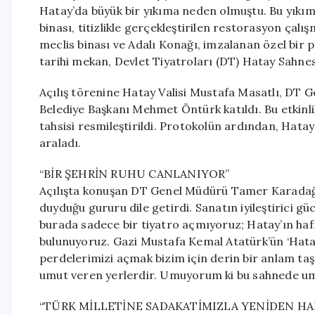
Hatay’da büyük bir yıkıma neden olmuştu. Bu yıkımı
binası, titizlikle gerçekleştirilen restorasyon çalış
meclis binası ve Adalı Konağı, imzalanan özel bir p
tarihi mekan, Devlet Tiyatroları (DT) Hatay Sahnes
Açılış törenine Hatay Valisi Mustafa Masatlı, DT
Belediye Başkanı Mehmet Öntürk katıldı. Bu etkinl
tahsisi resmileştirildi. Protokolün ardından, Hatay 
araladı.
“BİR ŞEHRİN RUHU CANLANIYOR”
Açılışta konuşan DT Genel Müdürü Tamer Karadağlı,
duyduğu gururu dile getirdi. Sanatın iyileştirici g
burada sadece bir tiyatro açmıyoruz; Hatay’ın hafı
bulunuyoruz. Gazi Mustafa Kemal Atatürk’ün ‘Hata
perdelerimizi açmak bizim için derin bir anlam taşı
umut veren yerlerdir. Umuyorum ki bu sahnede umu
“TÜRK MİLLETİNE SADAKATİMIZLA YENİDEN H