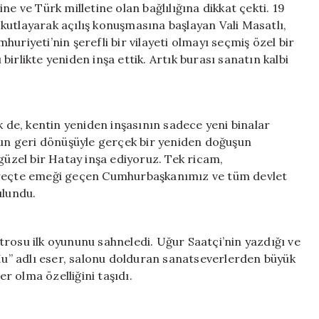
ne ve Türk milletine olan bağlılığına dikkat çekti. 19
kutlayarak açılış konuşmasına başlayan Vali Masatlı,
uriyeti’nin şerefli bir vilayeti olmayı seçmiş özel bir
irlikte yeniden inşa ettik. Artık burası sanatın kalbi
de, kentin yeniden inşasının sadece yeni binalar
orun geri dönüşüyle gerçek bir yeniden doğuşun
güzel bir Hatay inşa ediyoruz. Tek ricam,
süreçte emeği geçen Cumhurbaşkanımız ve tüm devlet
ulundu.
rosu ilk oyununu sahneledi. Uğur Saatçi’nin yazdığı ve
” adlı eser, salonu dolduran sanatseverlerden büyük
er olma özelliğini taşıdı.