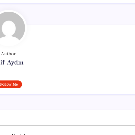
Author
if Aydın
Follow Me