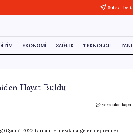
Subscribe t
ĞİTİM
EKONOMİ
SAĞLIK
TEKNOLOJİ
TANI
eniden Hayat Buldu
Hatay
yorumlar kapal
Meclis
Binası
Sanatla
Yeniden
ğ 6 Şubat 2023 tarihinde meydana gelen depremler,