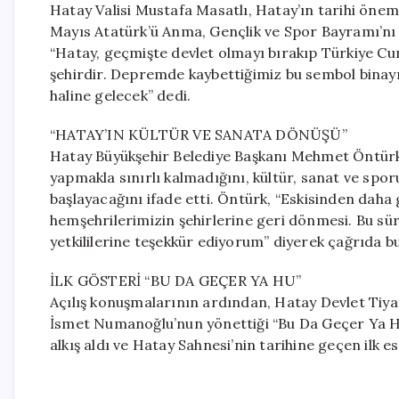
Hatay Valisi Mustafa Masatlı, Hatay’ın tarihi önemi
Mayıs Atatürk’ü Anma, Gençlik ve Spor Bayramı’nı 
“Hatay, geçmişte devlet olmayı bırakıp Türkiye Cumh
şehirdir. Depremde kaybettiğimiz bu sembol binayı b
haline gelecek” dedi.
“HATAY’IN KÜLTÜR VE SANATA DÖNÜŞÜ”
Hatay Büyükşehir Belediye Başkanı Mehmet Öntürk 
yapmakla sınırlı kalmadığını, kültür, sanat ve sp
başlayacağını ifade etti. Öntürk, “Eskisinden daha 
hemşehrilerimizin şehirlerine geri dönmesi. Bu 
yetkililerine teşekkür ediyorum” diyerek çağrıda b
İLK GÖSTERİ “BU DA GEÇER YA HU”
Açılış konuşmalarının ardından, Hatay Devlet Tiyat
İsmet Numanoğlu’nun yönettiği “Bu Da Geçer Ya Hu
alkış aldı ve Hatay Sahnesi’nin tarihine geçen ilk es