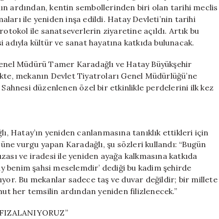
Hayat
n ardından, kentin sembollerinden biri olan tarihi meclis
Buldu
maları ile yeniden inşa edildi. Hatay Devleti’nin tarihi
için
rotokol ile sanatseverlerin ziyaretine açıldı. Artık bu
i adıyla kültür ve sanat hayatına katkıda bulunacak.
 Genel Müdürü Tamer Karadağlı ve Hatay Büyükşehir
ikte, mekanın Devlet Tiyatroları Genel Müdürlüğü’ne
Sahnesi düzenlenen özel bir etkinlikle perdelerini ilk kez
 Hatay’ın yeniden canlanmasına tanıklık ettikleri için
ücüne vurgu yapan Karadağlı, şu sözleri kullandı: “Bugün
zası ve iradesi ile yeniden ayağa kalkmasına katkıda
y benim şahsi meselemdir’ dediği bu kadim şehirde
yor. Bu mekanlar sadece taş ve duvar değildir; bir millete
t her temsilin ardından yeniden filizlenecek.”
AFIZALANIYORUZ”