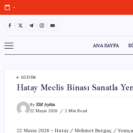
Skip
-
to
content
https://www.facebook.com/
https://twitter.com/
https://t.me/
https://www.instagram.com/
https://youtube.com/
ANA SAYFA
E
EĞITIM
Hatay Meclis Binası Sanatla Y
By
Elif Aydın
22 Mayıs 2026
2 Min Read
22 Mayıs 2026 – Hatay / Mehmet Burgaç / Yeniça