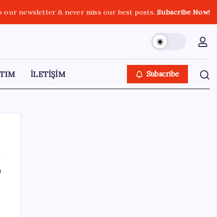
o our newsletter & never miss our best posts.
Subscribe Now!
TIM
İLETİŞİM
Subscribe
ı
SON YAZILAR
Pixel Telefonlara Yapay Zeka Destekli Saat
Tasarımları Geliyor