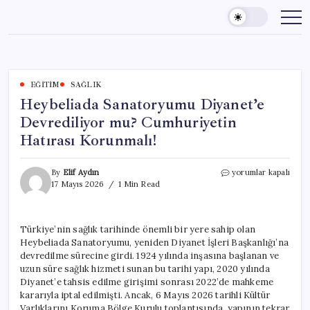
Skip
to
content
EĞITIM
SAĞLIK
Heybeliada Sanatoryumu Diyanet’e
Devrediliyor mu? Cumhuriyetin
Hatırası Korunmalı!
Heybeliada
By
Elif Aydın
yorumlar kapalı
Sanatoryumu
17 Mayıs 2026
1 Min Read
Diyanet’e
Devrediliyor
mu?
Türkiye’nin sağlık tarihinde önemli bir yere sahip olan
Cumhuriyetin
Heybeliada Sanatoryumu, yeniden Diyanet İşleri Başkanlığı’na
Hatırası
Korunmalı!
devredilme sürecine girdi. 1924 yılında inşasına başlanan ve
için
uzun süre sağlık hizmeti sunan bu tarihi yapı, 2020 yılında
Diyanet’e tahsis edilme girişimi sonrası 2022’de mahkeme
kararıyla iptal edilmişti. Ancak, 6 Mayıs 2026 tarihli Kültür
Varlıklarını Koruma Bölge Kurulu toplantısında, yapının tekrar