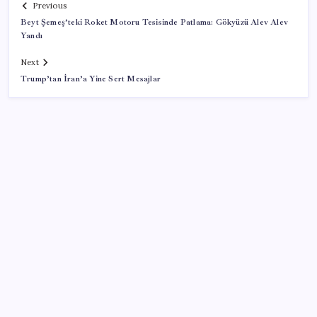
Previous
Beyt Şemeş’teki Roket Motoru Tesisinde Patlama: Gökyüzü Alev Alev
Yandı
Next
Trump’tan İran’a Yine Sert Mesajlar
SON YAZILAR
İklim zirvesi de milyarlar yutacak
Pixel Telefonlara Yapay Zeka Destekli Saat
Tasarımları Geliyor