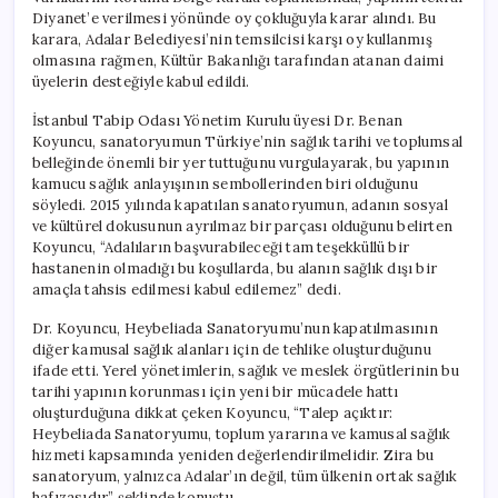
Diyanet’e verilmesi yönünde oy çokluğuyla karar alındı. Bu
karara, Adalar Belediyesi’nin temsilcisi karşı oy kullanmış
olmasına rağmen, Kültür Bakanlığı tarafından atanan daimi
üyelerin desteğiyle kabul edildi.
İstanbul Tabip Odası Yönetim Kurulu üyesi Dr. Benan
Koyuncu, sanatoryumun Türkiye’nin sağlık tarihi ve toplumsal
belleğinde önemli bir yer tuttuğunu vurgulayarak, bu yapının
kamucu sağlık anlayışının sembollerinden biri olduğunu
söyledi. 2015 yılında kapatılan sanatoryumun, adanın sosyal
ve kültürel dokusunun ayrılmaz bir parçası olduğunu belirten
Koyuncu, “Adalıların başvurabileceği tam teşekküllü bir
hastanenin olmadığı bu koşullarda, bu alanın sağlık dışı bir
amaçla tahsis edilmesi kabul edilemez” dedi.
Dr. Koyuncu, Heybeliada Sanatoryumu’nun kapatılmasının
diğer kamusal sağlık alanları için de tehlike oluşturduğunu
ifade etti. Yerel yönetimlerin, sağlık ve meslek örgütlerinin bu
tarihi yapının korunması için yeni bir mücadele hattı
oluşturduğuna dikkat çeken Koyuncu, “Talep açıktır:
Heybeliada Sanatoryumu, toplum yararına ve kamusal sağlık
hizmeti kapsamında yeniden değerlendirilmelidir. Zira bu
sanatoryum, yalnızca Adalar’ın değil, tüm ülkenin ortak sağlık
hafızasıdır” şeklinde konuştu.