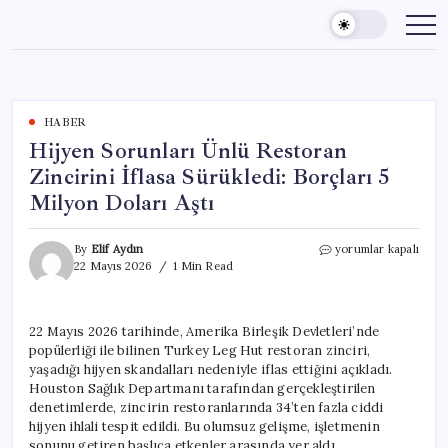
Skip
to
content
HABER
Hijyen Sorunları Ünlü Restoran
Zincirini İflasa Sürükledi: Borçları 5
Milyon Doları Aştı
Hijyen
By
Elif Aydın
yorumlar kapalı
Sorunları
22 Mayıs 2026
1 Min Read
Ünlü
Restoran
Zincirini
22 Mayıs 2026 tarihinde, Amerika Birleşik Devletleri’nde
İflasa
popülerliği ile bilinen Turkey Leg Hut restoran zinciri,
Sürükledi:
Borçları
yaşadığı hijyen skandalları nedeniyle iflas ettiğini açıkladı.
5
Houston Sağlık Departmanı tarafından gerçekleştirilen
Milyon
denetimlerde, zincirin restoranlarında 34’ten fazla ciddi
Doları
hijyen ihlali tespit edildi. Bu olumsuz gelişme, işletmenin
Aştı
sonunu getiren başlıca etkenler arasında yer aldı.