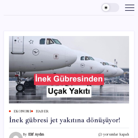
Skip
to
content
EKONOMI
HABER
İnek gübresi jet yakıtına dönüşüyor!
İnek
By
Elif Aydın
yorumlar kapalı