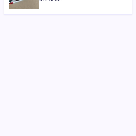
yerini su bastı
SON YAZILAR
Araştırmacılar, kanser hücrelerinin bağışıklıktan
kaçış mekanizmasını ortaya çıkardı
Oyun Laptop’unda Soğutma Sistemi Rehberi
İşte tersine beyin göçü: Türk bilimi daha güçlü
Redmi 17 5G Özellikleri Ortaya Çıktı: 7500 mAh
Batarya Geliyor