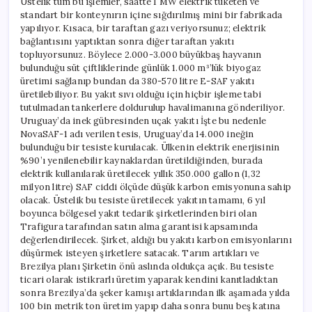
Üstelik tüm bu işlemler, saatte 1 MW elektrik tüketen ve
standart bir konteynırın içine sığdırılmış mini bir fabrikada
yapılıyor. Kısaca, bir taraftan gazı veriyorsunuz; elektrik
bağlantısını yaptıktan sonra diğer taraftan yakıtı
topluyorsunuz. Böylece 2.000-3.000 büyükbaş hayvanın
bulunduğu süt çiftliklerinde günlük 1.000 m³’lük biyogaz
üretimi sağlanıp bundan da 380-570 litre E-SAF yakıtı
üretilebiliyor. Bu yakıt sıvı olduğu için hiçbir işleme tabi
tutulmadan tankerlere doldurulup havalimanına gönderiliyor.
Uruguay’da inek gübresinden uçak yakıtı İşte bu nedenle
NovaSAF-1 adı verilen tesis, Uruguay’da 14.000 ineğin
bulunduğu bir tesiste kurulacak. Ülkenin elektrik enerjisinin
%90’ı yenilenebilir kaynaklardan üretildiğinden, burada
elektrik kullanılarak üretilecek yıllık 350.000 gallon (1,32
milyon litre) SAF ciddi ölçüde düşük karbon emisyonuna sahip
olacak. Üstelik bu tesiste üretilecek yakıtın tamamı, 6 yıl
boyunca bölgesel yakıt tedarik şirketlerinden biri olan
Trafigura tarafından satın alma garantisi kapsamında
değerlendirilecek. Şirket, aldığı bu yakıtı karbon emisyonlarını
düşürmek isteyen şirketlere satacak. Tarım artıkları ve
Brezilya planı Şirketin önü aslında oldukça açık. Bu tesiste
ticari olarak istikrarlı üretim yaparak kendini kanıtladıktan
sonra Brezilya’da şeker kamışı artıklarından ilk aşamada yılda
100 bin metrik ton üretim yapıp daha sonra bunu beş katına