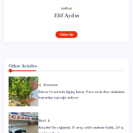
Author
Elif Aydın
Follow Me
Other Articles
Previous
Bursa Ovası’nda ilginç hasat: Para etsin diye dalından
koparılıp toprağa atılıyor
Next
Kırşehir’de sağanak; 15 araç selde mahsur kaldı, 20 iş