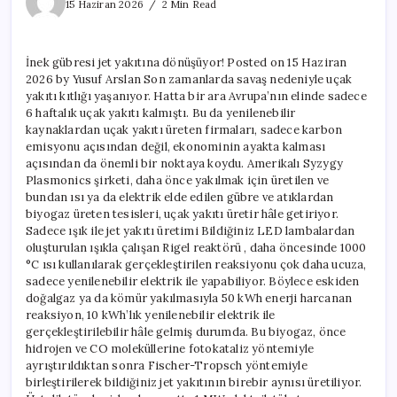
gübresi
15 Haziran 2026
2 Min Read
jet
yakıtına
dönüşüyor!
İnek gübresi jet yakıtına dönüşüyor! Posted on 15 Haziran
için
2026 by Yusuf Arslan Son zamanlarda savaş nedeniyle uçak
yakıtı kıtlığı yaşanıyor. Hatta bir ara Avrupa’nın elinde sadece
6 haftalık uçak yakıtı kalmıştı. Bu da yenilenebilir
kaynaklardan uçak yakıtı üreten firmaları, sadece karbon
emisyonu açısından değil, ekonominin ayakta kalması
açısından da önemli bir noktaya koydu. Amerikalı Syzygy
Plasmonics şirketi, daha önce yakılmak için üretilen ve
bundan ısı ya da elektrik elde edilen gübre ve atıklardan
biyogaz üreten tesisleri, uçak yakıtı üretir hâle getiriyor.
Sadece ışık ile jet yakıtı üretimi Bildiğiniz LED lambalardan
oluşturulan ışıkla çalışan Rigel reaktörü , daha öncesinde 1000
°C ısı kullanılarak gerçekleştirilen reaksiyonu çok daha ucuza,
sadece yenilenebilir elektrik ile yapabiliyor. Böylece eskiden
doğalgaz ya da kömür yakılmasıyla 50 kWh enerji harcanan
reaksiyon, 10 kWh’lık yenilenebilir elektrik ile
gerçekleştirilebilir hâle gelmiş durumda. Bu biyogaz, önce
hidrojen ve CO moleküllerine fotokataliz yöntemiyle
ayrıştırıldıktan sonra Fischer-Tropsch yöntemiyle
birleştirilerek bildiğiniz jet yakıtının birebir aynısı üretiliyor.