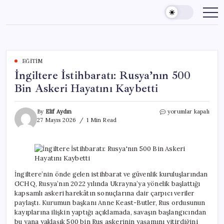
Skip
to
content
EĞITIM
İngiltere İstihbaratı: Rusya’nın 500
Bin Askeri Hayatını Kaybetti
İngiltere
By
Elif Aydın
yorumlar kapalı
İstihbaratı:
27 Mayıs 2026
1 Min Read
Rusya’nın
500
Bin
Askeri
Hayatını
Kaybetti
İngiltere’nin önde gelen istihbarat ve güvenlik kuruluşlarından
için
GCHQ, Rusya’nın 2022 yılında Ukrayna’ya yönelik başlattığı
kapsamlı askeri harekâtın sonuçlarına dair çarpıcı veriler
paylaştı. Kurumun başkanı Anne Keast-Butler, Rus ordusunun
kayıplarına ilişkin yaptığı açıklamada, savaşın başlangıcından
bu yana yaklaşık 500 bin Rus askerinin yaşamını yitirdiğini