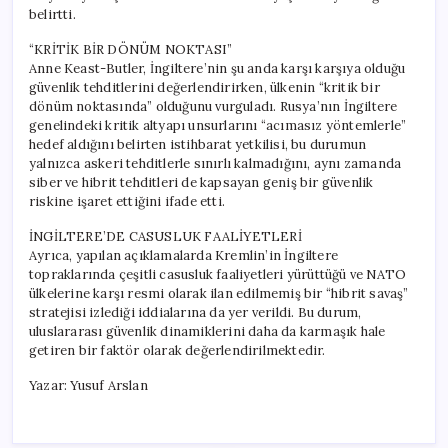
belirtti.
“KRİTİK BİR DÖNÜM NOKTASI”
Anne Keast-Butler, İngiltere’nin şu anda karşı karşıya olduğu
güvenlik tehditlerini değerlendirirken, ülkenin “kritik bir
dönüm noktasında” olduğunu vurguladı. Rusya’nın İngiltere
genelindeki kritik altyapı unsurlarını “acımasız yöntemlerle”
hedef aldığını belirten istihbarat yetkilisi, bu durumun
yalnızca askeri tehditlerle sınırlı kalmadığını, aynı zamanda
siber ve hibrit tehditleri de kapsayan geniş bir güvenlik
riskine işaret ettiğini ifade etti.
İNGİLTERE’DE CASUSLUK FAALİYETLERİ
Ayrıca, yapılan açıklamalarda Kremlin’in İngiltere
topraklarında çeşitli casusluk faaliyetleri yürüttüğü ve NATO
ülkelerine karşı resmi olarak ilan edilmemiş bir “hibrit savaş”
stratejisi izlediği iddialarına da yer verildi. Bu durum,
uluslararası güvenlik dinamiklerini daha da karmaşık hale
getiren bir faktör olarak değerlendirilmektedir.
Yazar: Yusuf Arslan