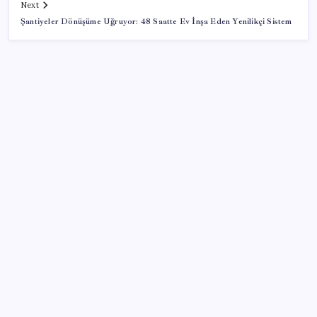
Next
Şantiyeler Dönüşüme Uğruyor: 48 Saatte Ev İnşa Eden Yenilikçi Sistem
SON YAZILAR
Araştırmacılar, kanser hücrelerinin bağışıklıktan
kaçış mekanizmasını ortaya çıkardı
Oyun Laptop’unda Soğutma Sistemi Rehberi
İşte tersine beyin göçü: Türk bilimi daha güçlü
Redmi 17 5G Özellikleri Ortaya Çıktı: 7500 mAh
Batarya Geliyor