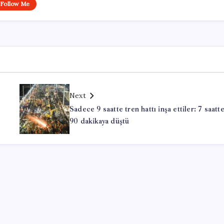
Follow Me
Next
Sadece 9 saatte tren hattı inşa ettiler: 7 saatt
90 dakikaya düştü