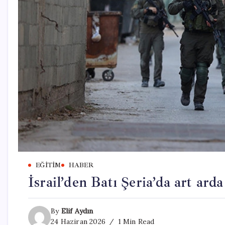
EĞITIM
HABER
İsrail’den Batı Şeria’da art arda 
By
Elif Aydın
24 Haziran 2026
1 Min Read