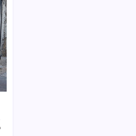
Araştırmacılar, kanser hücrelerinin
bağışıklıktan kaçış mekanizmasını ortaya
çıkardı
Oyun Laptop’unda Soğutma Sistemi Rehberi
İşte tersine beyin göçü: Türk bilimi daha
güçlü
Redmi 17 5G Özellikleri Ortaya Çıktı: 7500
mAh Batarya Geliyor
Yeni iPhone Daha Pahalı Olacak: iPhone 18
Pro için Ciddi Fiyat Artışı
Yayaya yol vermedi, ehliyeti aldığı gün iptal
edildi
Bakan Tekin: Eğitimde ivme yukarı yönlü
ABD ve Suudi Arabistan Irak’ı vurdu: İran
destekli milisler hedefte
ı
639 milyon dolarlık gişenin 140 milyon