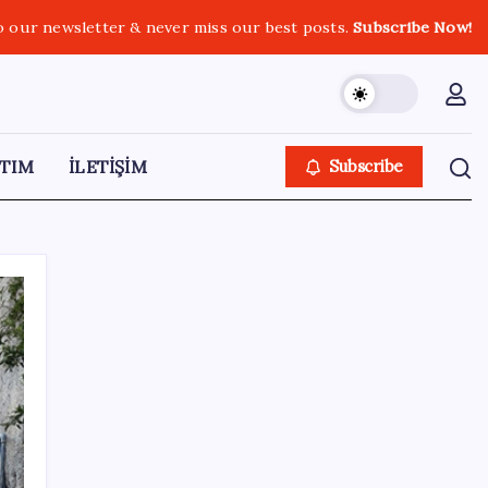
o our newsletter & never miss our best posts.
Subscribe Now!
TIM
İLETİŞİM
Subscribe
SON YAZILAR
OpenAI’ın İlk Cihazı için Fiyat ve Tasarım
Belli Oldu