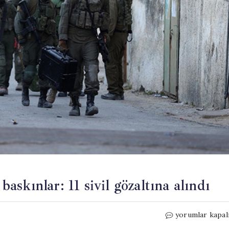
baskınlar: 11 sivil gözaltına alındı
İsrail’den
yorumlar kapal
Batı