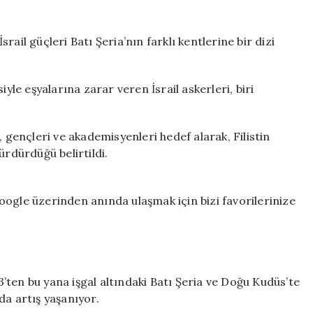
Şeria’da
art
arda
ail güçleri Batı Şeria’nın farklı kentlerine bir dizi
baskınlar:
11
sivil
iyle eşyalarına zarar veren İsrail askerleri, biri
gözaltına
alındı
için
rı, gençleri ve akademisyenleri hedef alarak, Filistin
ürdürdüğü belirtildi.
ogle üzerinden anında ulaşmak için bizi favorilerinize
23’ten bu yana işgal altındaki Batı Şeria ve Doğu Kudüs’te
rda artış yaşanıyor.