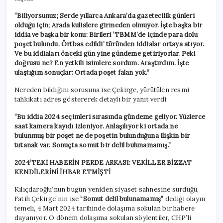
“Biliyorsunuz; Serde yıllarca Ankara’da gazetecilik günleri
olduğu için; Arada kulislere girmeden olmuyor. İşte başka bir
iddia ve başka bir konu: Birileri ‘TBMM’de içinde para dolu
poşet bulundu. Örtbas edildi’ türünden iddialar ortaya atıyor.
Ve bu iddiaları önceki gün yine gündeme getiriyorlar. Peki
doğrusu ne? En yetkili isimlere sordum. Araştırdım. İşte
ulaştığım sonuçlar: Ortada poşet falan yok.”
Nereden bildiğini sorusuna ise Çekirge, yürütülen resmi
tahkikatı adres göstererek detaylı bir yanıt verdi:
“Bu iddia 2024 seçimleri sırasında gündeme geliyor. Yüzlerce
saat kamera kayıdı izleniyor. Anlaşılıyor ki ortada ne
bulunmuş bir poşet ne de poşetin bulunduğuna ilişkin bir
tutanak var. Sonuçta somut bir delil bulunamamış.”
2024’TEKİ HABERİN PERDE ARKASI: VEKİLLER BİZZAT
KENDİLERİNİ İHBAR ETMİŞTİ
Kılıçdaroğlu’nun bugün yeniden siyaset sahnesine sürdüğü,
Fatih Çekirge’nin ise
“Somut delil bulunamamış”
dediği olayın
temeli, 4 Mart 2024 tarihinde dolaşıma sokulan bir habere
dayanıyor. O dönem dolaşıma sokulan söylentiler, CHP’li