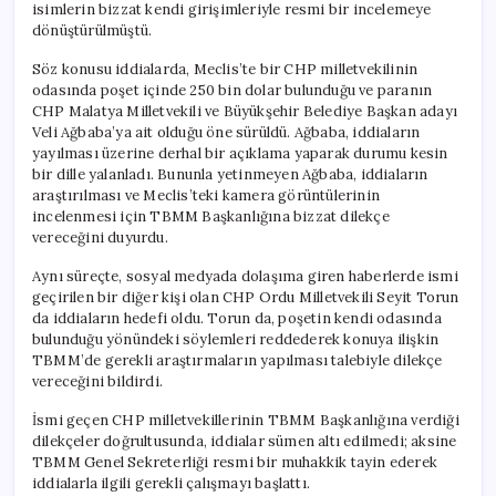
isimlerin bizzat kendi girişimleriyle resmi bir incelemeye
dönüştürülmüştü.
Söz konusu iddialarda, Meclis’te bir CHP milletvekilinin
odasında poşet içinde 250 bin dolar bulunduğu ve paranın
CHP Malatya Milletvekili ve Büyükşehir Belediye Başkan adayı
Veli Ağbaba’ya ait olduğu öne sürüldü. Ağbaba, iddiaların
yayılması üzerine derhal bir açıklama yaparak durumu kesin
bir dille yalanladı. Bununla yetinmeyen Ağbaba, iddiaların
araştırılması ve Meclis’teki kamera görüntülerinin
incelenmesi için TBMM Başkanlığına bizzat dilekçe
vereceğini duyurdu.
Aynı süreçte, sosyal medyada dolaşıma giren haberlerde ismi
geçirilen bir diğer kişi olan CHP Ordu Milletvekili Seyit Torun
da iddiaların hedefi oldu. Torun da, poşetin kendi odasında
bulunduğu yönündeki söylemleri reddederek konuya ilişkin
TBMM’de gerekli araştırmaların yapılması talebiyle dilekçe
vereceğini bildirdi.
İsmi geçen CHP milletvekillerinin TBMM Başkanlığına verdiği
dilekçeler doğrultusunda, iddialar sümen altı edilmedi; aksine
TBMM Genel Sekreterliği resmi bir muhakkik tayin ederek
iddialarla ilgili gerekli çalışmayı başlattı.