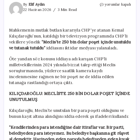
Kılıçdaroğlu’nun
By
Elif Aydın
yorumlar kapalı
kayıp
22 Haziran 2026
3 Min Read
poşet
iddiasını
iktidar
Mahkemenin mutlak butlan kararıyla CHP’ye atanan Kemal
medyası
Kılıçdaroğlu’nun, katıldığı bir televizyon programında CHP’li
da
yalanladı
vekillere yönelik
“Meclis’te 250 bin dolar poşet içinde unutuldu
için
ve tutanak tutuldu”
iddiasını iktidar medyası yalanaladı..
Öte yandan söz konusu iddiaya adı karışan CHP’li
milletvekillerinin 2024 yılında bizzat talep ettiği Meclis
soruşturmasında, yüzlerce saatlik kamera kaydı
incelenmesine rağmen ne bir poşet ne de iddia edilen
tutanağa rastlandığı ortaya çıktı.
KILIÇDAROĞLU: MECLİSTE 250 BİN DOLAR POŞET İÇİNDE
UNUTULMUŞ
Kılıçdaroğlu, Meclis’te unutulan bir para poşeti olduğunu ve
bunun kayıt altına alındığını iddia ederek şu ifadeleri kullandı:
“Kendilerinden para istendiğine dair itiraflar var. Bir parti,
belediyeden para isteyemez. Bu belediye başkanına git rüşvet
al demektir. Hazineden gelen parayla belediyeden gelen kıyak