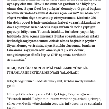
aynı şey olur mu? İlkokul mezunu bir gariban bile böyle şey
olmaz der. ‘Sayın Özel, bu yanlıştır’ denmiyor. O genel başkan
yardımcılarından tazminat davası açan var mı? Bu adam ben
rüşvet verdim diyor, niye takip etmiyorsunuz. Mecliste 250
bin dolar poşet içinde unutulmuş, haberi yazan hakkında niye
dava açılmıyor. Ben o Meclis Başkanı’nın da neler yaptığını
gayet iyi biliyorum. Tutanak tutuldu… Bu haberi yapan kişi
hakkında dava açmaz mısınız? Bunlar sorgulanmadan ahlaki
üstünlüğü sağlayamazsınız. Ahlaklı olmak başka bir şeydir?
Siyasi demeç verirsiniz, siyasi tutuklu olursunuz, bunların
tamamına saygım vardır. Ama kişisel çıkara dönük,
zenginleşmeye dönük kapıyı CHP açamaz, tarihinde
açmamıştır.”
KILIÇDAROĞLU’NUN CHP’Lİ VEKİLLERE YÖNELİK
İTHAMLARINI İKTİDAR MEDYASI YALANLADI
Kılıçdaroğlu’nun bu iddialarına yanıt, iktidar medyasından
geldi.
Hürriyet Gazetesi yazarı Fatih Çekirge, Kılıçdaroğlu’nun
“Tutanak tutuldu”
söylemini resmi verilerle yalanladı. Çekirge,
süreci ve Meclis yönetiminin tespitlerini köşesine şu satırlarla
taşıdı: