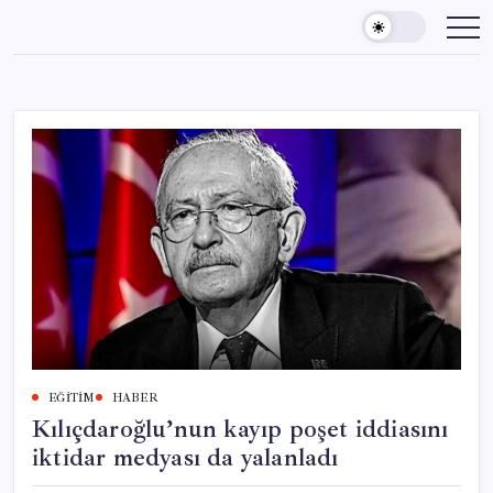
Skip
to
content
EĞITIM
HABER
Kılıçdaroğlu’nun kayıp poşet iddiasını
iktidar medyası da yalanladı