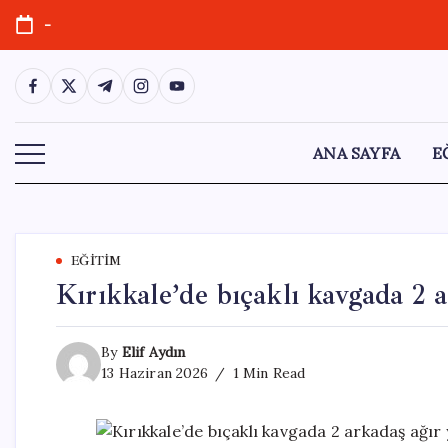
Skip
-
to
content
https://www.facebook.com/
https://twitter.com/
https://t.me/
https://www.instagram.com/
https://youtube.com/
ANA SAYFA
E
EĞITIM
Kırıkkale’de bıçaklı kavgada 2 a
By
Elif Aydın
13 Haziran 2026
1 Min Read