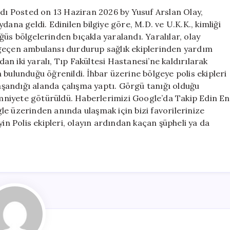
ağır
ndı Posted on 13 Haziran 2026 by Yusuf Arslan Olay,
yaralandı
dana geldi. Edinilen bilgiye göre, M.D. ve U.K.K., kimliği
için
öğüs bölgelerinden bıçakla yaralandı. Yaralılar, olay
 geçen ambulansı durdurup sağlık ekiplerinden yardım
dan iki yaralı, Tıp Fakültesi Hastanesi’ne kaldırılarak
in bulunduğu öğrenildi. İhbar üzerine bölgeye polis ekipleri
yaşandığı alanda çalışma yaptı. Görgü tanığı olduğu
 emniyete götürüldü. Haberlerimizi Google’da Takip Edin En
e üzerinden anında ulaşmak için bizi favorilerinize
yin Polis ekipleri, olayın ardından kaçan şüpheli ya da