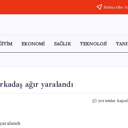
Subscribe t
ĞİTİM
EKONOMİ
SAĞLIK
TEKNOLOJİ
TANI
rkadaş ağır yaralandı
Kırıkkale’de
yorumlar kapal
bıçaklı
kavgada
2
arkadaş