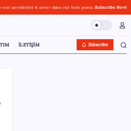
o our newsletter & never miss our best posts.
Subscribe Now!
TIM
İLETİŞİM
Subscribe
ı
SON YAZILAR
Araştırmacılar, kanser hücrelerinin
bağışıklıktan kaçış mekanizmasını ortaya