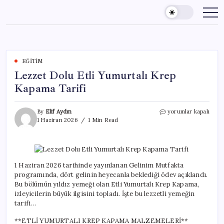
Skip
to
content
EĞITIM
Lezzet Dolu Etli Yumurtalı Krep
Kapama Tarifi
Lezzet
By
Elif Aydın
yorumlar kapalı
Dolu
1 Haziran 2026
1 Min Read
Etli
Yumurtalı
Krep
Kapama
Tarifi
1 Haziran 2026 tarihinde yayınlanan Gelinim Mutfakta
için
programında, dört gelinin heyecanla beklediği ödev açıklandı.
Bu bölümün yıldız yemeği olan Etli Yumurtalı Krep Kapama,
izleyicilerin büyük ilgisini topladı. İşte bu lezzetli yemeğin
tarifi…
**ETLİ YUMURTALI KREP KAPAMA MALZEMELERİ**