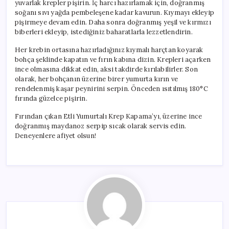
yuvarlak krepler pişirin. İç harcı hazırlamak için, doğranmış
soğanı sıvı yağda pembeleşene kadar kavurun. Kıymayı ekleyip
pişirmeye devam edin. Daha sonra doğranmış yeşil ve kırmızı
biberleri ekleyip, istediğiniz baharatlarla lezzetlendirin.
Her krebin ortasına hazırladığınız kıymalı harçtan koyarak
bohça şeklinde kapatın ve fırın kabına dizin. Krepleri açarken
ince olmasına dikkat edin, aksi takdirde kırılabilirler. Son
olarak, her bohçanın üzerine birer yumurta kırın ve
rendelenmiş kaşar peynirini serpin. Önceden ısıtılmış 180°C
fırında güzelce pişirin.
Fırından çıkan Etli Yumurtalı Krep Kapama’yı, üzerine ince
doğranmış maydanoz serpip sıcak olarak servis edin.
Deneyenlere afiyet olsun!