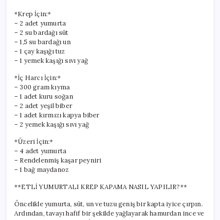
*Krep İçin:*
– 2 adet yumurta
– 2 su bardağı süt
– 1,5 su bardağı un
– 1 çay kaşığı tuz
– 1 yemek kaşığı sıvı yağ
*İç Harcı İçin:*
– 300 gram kıyma
– 1 adet kuru soğan
– 2 adet yeşil biber
– 1 adet kırmızı kapya biber
– 2 yemek kaşığı sıvı yağ
*Üzeri İçin:*
– 4 adet yumurta
– Rendelenmiş kaşar peyniri
– 1 bağ maydanoz
**ETLİ YUMURTALI KREP KAPAMA NASIL YAPILIR?**
Öncelikle yumurta, süt, un ve tuzu geniş bir kapta iyice çırpın.
Ardından, tavayı hafif bir şekilde yağlayarak hamurdan ince ve