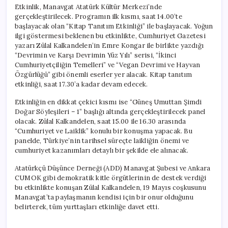
Etkinlik, Manavgat Atatürk Kültür Merkezi’nde
gerçekleştirilecek. Programın ilk kısmı, saat 14.00’te
başlayacak olan “Kitap Tanıtım Etkinliği” ile başlayacak. Yoğun
ilgi göstermesi beklenen bu etkinlikte, Cumhuriyet Gazetesi
yazarı Zülal Kalkandelen’in Emre Kongar ile birlikte yazdığı
“Devrimin ve Karşı Devrimin Yüz Yılı” serisi, “İkinci
Cumhuriyetçiliğin Temelleri” ve “Vegan Devrimi ve Hayvan
Özgürlüğü” gibi önemli eserler yer alacak. Kitap tanıtım
etkinliği, saat 17.30’a kadar devam edecek.
Etkinliğin en dikkat çekici kısmı ise “Güneş Umuttan Şimdi
Doğar Söyleşileri – 1” başlığı altında gerçekleştirilecek panel
olacak. Zülal Kalkandelen, saat 15.00 ile 16.30 arasında
“Cumhuriyet ve Laiklik” konulu bir konuşma yapacak. Bu
panelde, Türkiye’nin tarihsel süreçte laikliğin önemi ve
cumhuriyet kazanımları detaylı bir şekilde ele alınacak.
Atatürkçü Düşünce Derneği (ADD) Manavgat Şubesi ve Ankara
CUMOK gibi demokratik kitle örgütlerinin de destek verdiği
bu etkinlikte konuşan Zülal Kalkandelen, 19 Mayıs coşkusunu
Manavgat’ta paylaşmanın kendisi için bir onur olduğunu
belirterek, tüm yurttaşları etkinliğe davet etti.