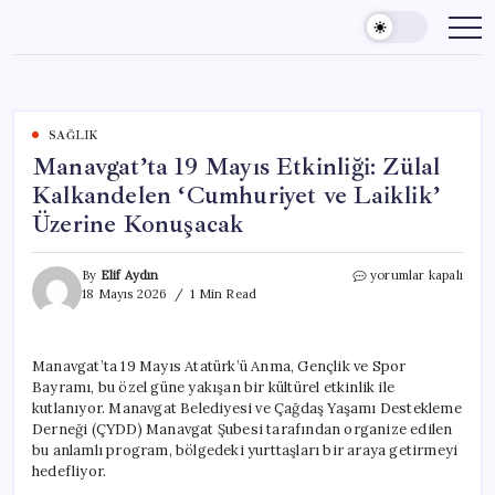
Skip
to
content
SAĞLIK
Manavgat’ta 19 Mayıs Etkinliği: Zülal
Kalkandelen ‘Cumhuriyet ve Laiklik’
Üzerine Konuşacak
Manavgat’ta
By
Elif Aydın
yorumlar kapalı
19
18 Mayıs 2026
1 Min Read
Mayıs
Etkinliği:
Zülal
Manavgat’ta 19 Mayıs Atatürk’ü Anma, Gençlik ve Spor
Kalkandelen
Bayramı, bu özel güne yakışan bir kültürel etkinlik ile
‘Cumhuriyet
ve
kutlanıyor. Manavgat Belediyesi ve Çağdaş Yaşamı Destekleme
Laiklik’
Derneği (ÇYDD) Manavgat Şubesi tarafından organize edilen
Üzerine
bu anlamlı program, bölgedeki yurttaşları bir araya getirmeyi
Konuşacak
hedefliyor.
için