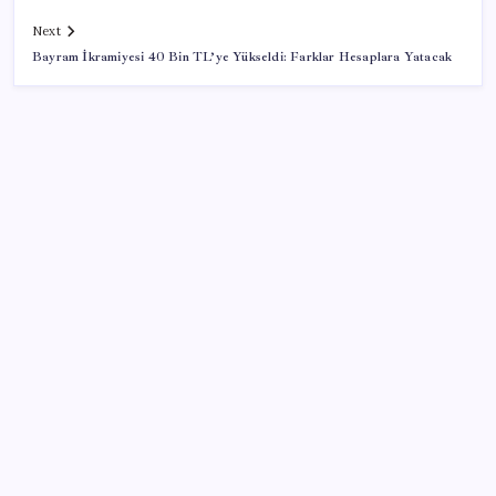
Next
Bayram İkramiyesi 40 Bin TL’ye Yükseldi: Farklar Hesaplara Yatacak
SON YAZILAR
İklim zirvesi de milyarlar yutacak
Pixel Telefonlara Yapay Zeka Destekli Saat
Tasarımları Geliyor
Erdoğan’dan ‘Mekke Ortak Savunma Anlaşması’
açıklaması: ‘Hiçbir ülkeyi hedef almıyor’