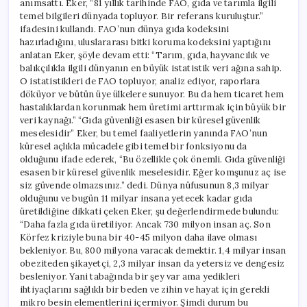
anımsattı. Eker, “81 yıllık tarihinde FAO, gıda ve tarımla ilgili
temel bilgileri dünyada topluyor. Bir referans kuruluştur.”
ifadesini kullandı. FAO’nun dünya gıda kodeksini
hazırladığını, uluslararası bitki koruma kodeksini yaptığını
anlatan Eker, şöyle devam etti: “Tarım, gıda, hayvancılık ve
balıkçılıkla ilgili dünyanın en büyük istatistik veri ağına sahip.
O istatistikleri de FAO topluyor, analiz ediyor, raporlara
döküyor ve bütün üye ülkelere sunuyor. Bu da hem ticaret hem
hastalıklardan korunmak hem üretimi arttırmak için büyük bir
veri kaynağı.” “Gıda güvenliği esasen bir küresel güvenlik
meselesidir” Eker, bu temel faaliyetlerin yanında FAO’nun
küresel açlıkla mücadele gibi temel bir fonksiyonu da
olduğunu ifade ederek, “Bu özellikle çok önemli. Gıda güvenliği
esasen bir küresel güvenlik meselesidir. Eğer komşunuz aç ise
siz güvende olmazsınız.” dedi. Dünya nüfusunun 8,3 milyar
olduğunu ve bugün 11 milyar insana yetecek kadar gıda
üretildiğine dikkati çeken Eker, şu değerlendirmede bulundu:
“Daha fazla gıda üretiliyor. Ancak 730 milyon insan aç. Son
Körfez kriziyle buna bir 40-45 milyon daha ilave olması
bekleniyor. Bu, 800 milyona varacak demektir. 1,4 milyar insan
obeziteden şikayetçi, 2,3 milyar insan da yetersiz ve dengesiz
besleniyor. Yani tabağında bir şey var ama yedikleri
ihtiyaçlarını sağlıklı bir beden ve zihin ve hayat için gerekli
mikro besin elementlerini içermiyor. Şimdi durum bu