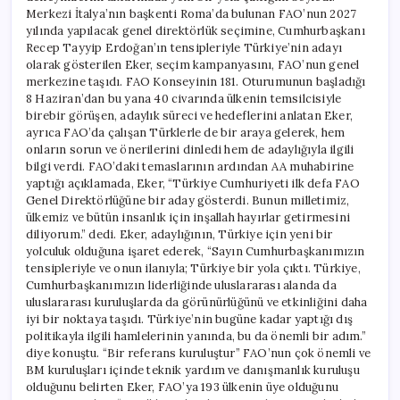
Merkezi İtalya’nın başkenti Roma’da bulunan FAO’nun 2027
yılında yapılacak genel direktörlük seçimine, Cumhurbaşkanı
Recep Tayyip Erdoğan’ın tensipleriyle Türkiye’nin adayı
olarak gösterilen Eker, seçim kampanyasını, FAO’nun genel
merkezine taşıdı. FAO Konseyinin 181. Oturumunun başladığı
8 Haziran’dan bu yana 40 civarında ülkenin temsilcisiyle
birebir görüşen, adaylık süreci ve hedeflerini anlatan Eker,
ayrıca FAO’da çalışan Türklerle de bir araya gelerek, hem
onların sorun ve önerilerini dinledi hem de adaylığıyla ilgili
bilgi verdi. FAO’daki temaslarının ardından AA muhabirine
yaptığı açıklamada, Eker, “Türkiye Cumhuriyeti ilk defa FAO
Genel Direktörlüğüne bir aday gösterdi. Bunun milletimiz,
ülkemiz ve bütün insanlık için inşallah hayırlar getirmesini
diliyorum.” dedi. Eker, adaylığının, Türkiye için yeni bir
yolculuk olduğuna işaret ederek, “Sayın Cumhurbaşkanımızın
tensipleriyle ve onun ilanıyla; Türkiye bir yola çıktı. Türkiye,
Cumhurbaşkanımızın liderliğinde uluslararası alanda da
uluslararası kuruluşlarda da görünürlüğünü ve etkinliğini daha
iyi bir noktaya taşıdı. Türkiye’nin bugüne kadar yaptığı dış
politikayla ilgili hamlelerinin yanında, bu da önemli bir adım.”
diye konuştu. “Bir referans kuruluştur” FAO’nun çok önemli ve
BM kuruluşları içinde teknik yardım ve danışmanlık kuruluşu
olduğunu belirten Eker, FAO’ya 193 ülkenin üye olduğunu