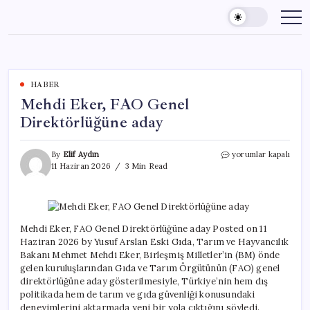
Skip
to
content
HABER
Mehdi Eker, FAO Genel
Direktörlüğüne aday
Mehdi
By
Elif Aydın
yorumlar kapalı
Eker,
11 Haziran 2026
3 Min Read
FAO
Genel
Direktörlüğüne
aday
için
Mehdi Eker, FAO Genel Direktörlüğüne aday Posted on 11
Haziran 2026 by Yusuf Arslan Eski Gıda, Tarım ve Hayvancılık
Bakanı Mehmet Mehdi Eker, Birleşmiş Milletler’in (BM) önde
gelen kuruluşlarından Gıda ve Tarım Örgütünün (FAO) genel
direktörlüğüne aday gösterilmesiyle, Türkiye’nin hem dış
politikada hem de tarım ve gıda güvenliği konusundaki
deneyimlerini aktarmada yeni bir yola çıktığını söyledi.