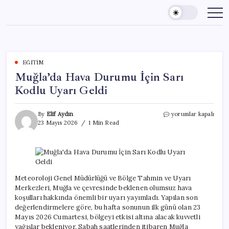
Skip
to
content
EĞITIM
Muğla’da Hava Durumu İçin Sarı
Kodlu Uyarı Geldi
Muğla’da
By
Elif Aydın
yorumlar kapalı
Hava
23 Mayıs 2026
1 Min Read
Durumu
İçin
Sarı
Kodlu
Uyarı
Geldi
Meteoroloji Genel Müdürlüğü ve Bölge Tahmin ve Uyarı
için
Merkezleri, Muğla ve çevresinde beklenen olumsuz hava
koşulları hakkında önemli bir uyarı yayımladı. Yapılan son
değerlendirmelere göre, bu hafta sonunun ilk günü olan 23
Mayıs 2026 Cumartesi, bölgeyi etkisi altına alacak kuvvetli
yağışlar bekleniyor. Sabah saatlerinden itibaren Muğla