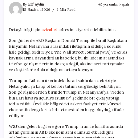
Netanyahu
By
Elif Aydın
yorumlar kapalı
ve
18 Haziran 2026
2 Min Read
Trump
Arasındaki
Telefon
Detaylı bilgi için
avivabet
adresini ziyaret edebilirsiniz.
Görüşmeleri
Gerildi
Son günlerde ABD Başkanı Donald Trump ile İsrail Başbakanı
için
Binyamin Netanyahu arasındaki iletişimin oldukça sorunlu
hale geldiği bildiriliyor. The Wall Street Journal (WSJ) ve Axios
kaynaklarına dayandırılan haberler, bu iki liderin arasındaki
telefon görüşmelerinin dostça değil, aksine sert tartışmalar
ve eleştirilerle dolu olduğunu ortaya koyuyor.
Trump’ın, Lübnan üzerindeki İsrail saldırıları sebebiyle
Netanyahu’ya karşı öfkeli bir tutum sergilediği belirtiliyor.
Son görüşmelerden birinde Trump’ın Netanyahu’ya “Neden
binaları havaya uçuruyorsunuz?” şeklinde bir çıkış yaptığı
iddia edildi. Özellikle bölgedeki askeri faaliyetlerin küresel
ekonomik dengeleri tehdit etmesinden kaygı duyduğu ifade
ediliyor.
WSJ’den gelen bilgilere göre Trump, İran ile İsrail arasında
artan gerilimin ABD ekonomisini olumsuz etkilediğini