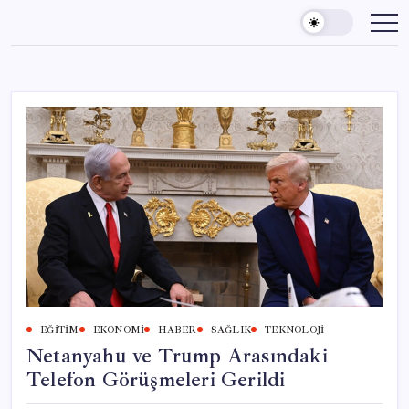
Skip
to
content
EĞITIM
EKONOMI
HABER
SAĞLIK
TEKNOLOJI
Netanyahu ve Trump Arasındaki
Telefon Görüşmeleri Gerildi