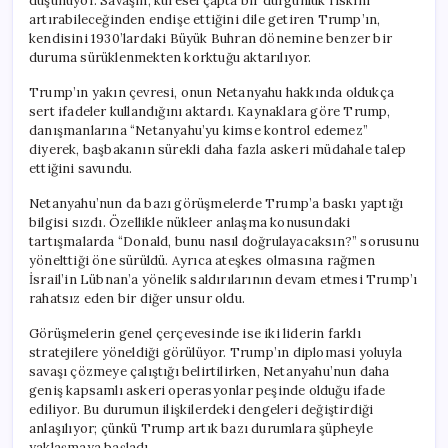
düşünüyor. Savaşın, küresel çapta bir durgunluk riskini
artırabileceğinden endişe ettiğini dile getiren Trump’ın,
kendisini 1930’lardaki Büyük Buhran dönemine benzer bir
duruma sürüklenmekten korktuğu aktarılıyor.
Trump’ın yakın çevresi, onun Netanyahu hakkında oldukça
sert ifadeler kullandığını aktardı. Kaynaklara göre Trump,
danışmanlarına “Netanyahu’yu kimse kontrol edemez”
diyerek, başbakanın sürekli daha fazla askeri müdahale talep
ettiğini savundu.
Netanyahu’nun da bazı görüşmelerde Trump’a baskı yaptığı
bilgisi sızdı. Özellikle nükleer anlaşma konusundaki
tartışmalarda “Donald, bunu nasıl doğrulayacaksın?” sorusunu
yönelttiği öne sürüldü. Ayrıca ateşkes olmasına rağmen
İsrail’in Lübnan’a yönelik saldırılarının devam etmesi Trump’ı
rahatsız eden bir diğer unsur oldu.
Görüşmelerin genel çerçevesinde ise iki liderin farklı
stratejilere yöneldiği görülüyor. Trump’ın diplomasi yoluyla
savaşı çözmeye çalıştığı belirtilirken, Netanyahu’nun daha
geniş kapsamlı askeri operasyonlar peşinde olduğu ifade
ediliyor. Bu durumun ilişkilerdeki dengeleri değiştirdiği
anlaşılıyor; çünkü Trump artık bazı durumlara şüpheyle
yaklaşmaya başladı.