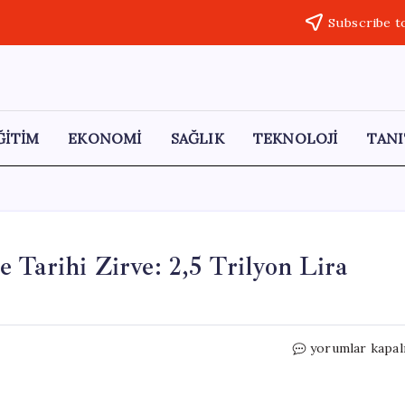
Subscribe t
ĞİTİM
EKONOMİ
SAĞLIK
TEKNOLOJİ
TANI
 Tarihi Zirve: 2,5 Trilyon Lira
Nisan
yorumlar kapal
Ayında
Kartlı
Ödemelerde