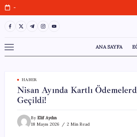
Skip
-
to
content
https://www.facebook.com/
https://twitter.com/
https://t.me/
https://www.instagram.com/
https://youtube.com/
ANA SAYFA
E
HABER
Nisan Ayında Kartlı Ödemelerde
Geçildi!
By
Elif Aydın
18 Mayıs 2026
2 Min Read