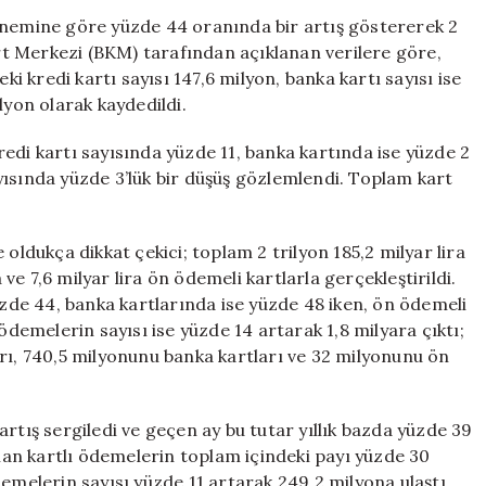
Tarihi
önemine göre yüzde 44 oranında bir artış göstererek 2
Zirve:
art Merkezi (BKM) tarafından açıklanan verilere göre,
2,5
ki kredi kartı sayısı 147,6 milyon, banka kartı sayısı ise
Trilyon
lyon olarak kaydedildi.
Lira
Geçildi!
edi kartı sayısında yüzde 11, banka kartında ise yüzde 2
için
yısında yüzde 3’lük bir düşüş gözlemlendi. Toplam kart
oldukça dikkat çekici; toplam 2 trilyon 185,2 milyar lira
 ve 7,6 milyar lira ön ödemeli kartlarla gerçekleştirildi.
üzde 44, banka kartlarında ise yüzde 48 iken, ön ödemeli
ödemelerin sayısı ise yüzde 14 artarak 1,8 milyara çıktı;
rı, 740,5 milyonunu banka kartları ve 32 milyonunu ön
rtış sergiledi ve geçen ay bu tutar yıllık bazda yüzde 39
ılan kartlı ödemelerin toplam içindeki payı yüzde 30
emelerin sayısı yüzde 11 artarak 249,2 milyona ulaştı.