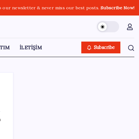
o our newsletter & never miss our best posts.
Subscribe Now!
TIM
İLETİŞİM
Subscribe
SON YAZILAR
ı
Erdoğan’dan ‘Mekke Ortak Savunma
Anlaşması’ açıklaması: ‘Hiçbir ülkeyi hedef