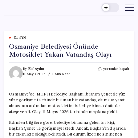
Skip
to
content
EĞITIM
Osmaniye Belediyesi Önünde
Motosiklet Yakan Vatandaş Olayı
Osmaniye
By
Elif Aydın
yorumlar kapalı
Belediyesi
11 Mayıs 2026
1 Min Read
Önünde
Motosiklet
Yakan
Osmaniye’de, MHP’li Belediye Başkanı İbrahim Çenet ile yüz
Vatandaş
yüze görüşme talebinde bulunan bir vatandaş, olumsuz yanıt
Olayı
için
almasının ardından motosikletini belediye binası önünde
ateşe verdi. Olay, 11 Mayıs 2026 tarihinde meydana geldi.
Edinilen bilgilere göre, belediye binasına gelen bir kişi,
Başkan Çenet ile görüşmeyi istedi. Ancak, Başkan’ın dışarıda
bir etkinlikte olduğu belirtildi. Bu durum üzerine sinirlenen