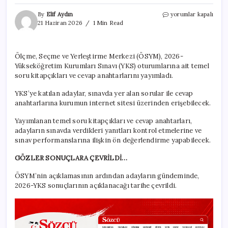
ÖSYM
By
Elif Aydın
yorumlar kapalı
duyurdu:
21 Haziran 2026
1 Min Read
2026-
YKS
soru
Ölçme, Seçme ve Yerleştirme Merkezi (ÖSYM), 2026-
kitapçıkları
Yükseköğretim Kurumları Sınavı (YKS) oturumlarına ait temel
ve
cevap
soru kitapçıkları ve cevap anahtarlarını yayımladı.
anahtarları
erişime
YKS’ye katılan adaylar, sınavda yer alan sorular ile cevap
açıldı
anahtarlarına kurumun internet sitesi üzerinden erişebilecek.
için
Yayımlanan temel soru kitapçıkları ve cevap anahtarları,
adayların sınavda verdikleri yanıtları kontrol etmelerine ve
sınav performanslarına ilişkin ön değerlendirme yapabilecek.
GÖZLER SONUÇLARA ÇEVRİLDİ…
ÖSYM’nin açıklamasının ardından adayların gündeminde,
2026-YKS sonuçlarının açıklanacağı tarihe çevrildi.