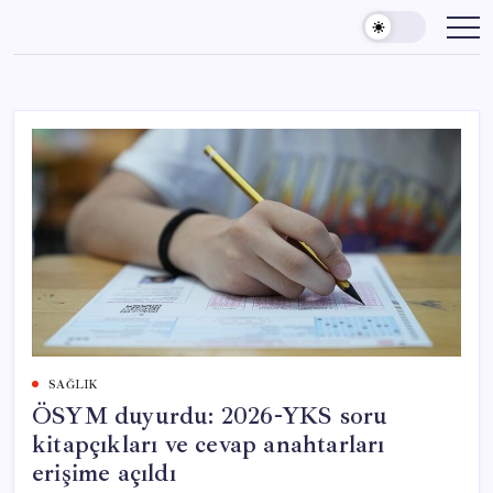
Skip
to
content
SAĞLIK
ÖSYM duyurdu: 2026-YKS soru
kitapçıkları ve cevap anahtarları
erişime açıldı