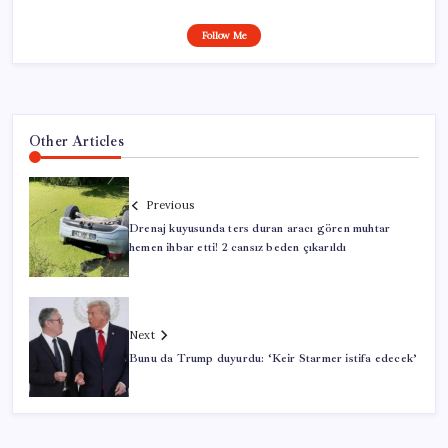
Follow Me
Other Articles
Previous
Drenaj kuyusunda ters duran aracı gören muhtar
hemen ihbar etti! 2 cansız beden çıkarıldı
Next
Bunu da Trump duyurdu: ‘Keir Starmer istifa edecek’