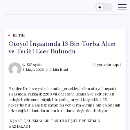
Skip
to
content
EĞITIM
Otoyol İnşaatında 13 Bin Torba Altın
ve Tarihi Eser Bulundu
Otoyol
By
Elif Aydın
yorumlar kapalı
İnşaatında
18 Mayıs 2026
2 Min Read
13
Bin
Torba
Hradec Kralove yakınlarında gerçekleştirilen otoyol inşaatı
Altın
sırasında, yaklaşık 2200 yıl öncesine uzanan ve Keltlere ait
ve
Tarihi
olduğu belirlenen büyük bir yerleşim yeri keşfedildi. 25
Eser
hektarlık bir alanı kapsayan bu yer, Orta Avrupa’nın en önemli
Bulundu
arkeolojik buluntularından biri olarak değerlendiriliyor.
için
İNŞAAT ÇALIŞMALARI TARİHİ KEŞİFLERE ZEMİN
HAZIRLADI