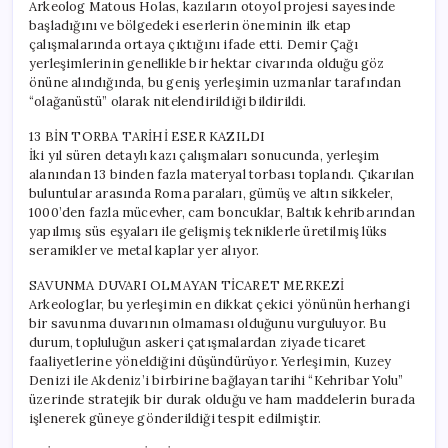
Arkeolog Matous Holas, kazıların otoyol projesi sayesinde
başladığını ve bölgedeki eserlerin öneminin ilk etap
çalışmalarında ortaya çıktığını ifade etti. Demir Çağı
yerleşimlerinin genellikle bir hektar civarında olduğu göz
önüne alındığında, bu geniş yerleşimin uzmanlar tarafından
“olağanüstü” olarak nitelendirildiği bildirildi.
13 BİN TORBA TARİHİ ESER KAZILDI
İki yıl süren detaylı kazı çalışmaları sonucunda, yerleşim
alanından 13 binden fazla materyal torbası toplandı. Çıkarılan
buluntular arasında Roma paraları, gümüş ve altın sikkeler,
1000’den fazla mücevher, cam boncuklar, Baltık kehribarından
yapılmış süs eşyaları ile gelişmiş tekniklerle üretilmiş lüks
seramikler ve metal kaplar yer alıyor.
SAVUNMA DUVARI OLMAYAN TİCARET MERKEZİ
Arkeologlar, bu yerleşimin en dikkat çekici yönünün herhangi
bir savunma duvarının olmaması olduğunu vurguluyor. Bu
durum, topluluğun askeri çatışmalardan ziyade ticaret
faaliyetlerine yöneldiğini düşündürüyor. Yerleşimin, Kuzey
Denizi ile Akdeniz’i birbirine bağlayan tarihi “Kehribar Yolu”
üzerinde stratejik bir durak olduğu ve ham maddelerin burada
işlenerek güneye gönderildiği tespit edilmiştir.