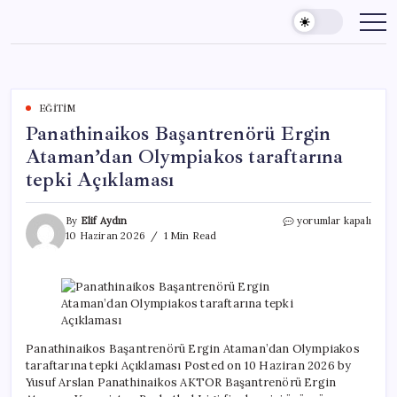
Skip
to
content
EĞITIM
Panathinaikos Başantrenörü Ergin
Ataman’dan Olympiakos taraftarına
tepki Açıklaması
Panathinaikos
By
Elif Aydın
yorumlar kapalı
Başantrenörü
10 Haziran 2026
1 Min Read
Ergin
Ataman’dan
Olympiakos
taraftarına
tepki
Açıklaması
için
Panathinaikos Başantrenörü Ergin Ataman’dan Olympiakos
taraftarına tepki Açıklaması Posted on 10 Haziran 2026 by
Yusuf Arslan Panathinaikos AKTOR Başantrenörü Ergin