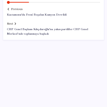
Previous
Kastamonu’da Freni Boşalan Kamyon Devrildi
Next
CHP Genel Başkanı Kılıçdaroğlu’na yakın partililer CHP Genel
Merkezi’nde toplanmaya başladı
SON YAZILAR
İklim zirvesi de milyarlar yutacak
Pixel Telefonlara Yapay Zeka Destekli Saat