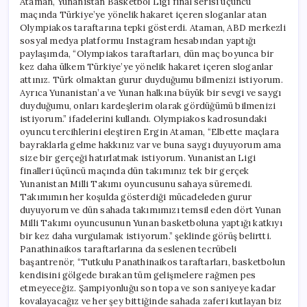
Ataman, Yunanistan Basketbol Ligi final serisi üçüncü
maçında Türkiye’ye yönelik hakaret içeren sloganlar atan
Olympiakos taraftarına tepki gösterdi. Ataman, ABD merkezli
sosyal medya platformu Instagram hesabından yaptığı
paylaşımda, “Olympiakos taraftarları, dün maç boyunca bir
kez daha ülkem Türkiye’ye yönelik hakaret içeren sloganlar
attınız. Türk olmaktan gurur duyduğumu bilmenizi istiyorum.
Ayrıca Yunanistan’a ve Yunan halkına büyük bir sevgi ve saygı
duyduğumu, onları kardeşlerim olarak gördüğümü bilmenizi
istiyorum.” ifadelerini kullandı. Olympiakos kadrosundaki
oyuncu tercihlerini eleştiren Ergin Ataman, “Elbette maçlara
bayraklarla gelme hakkınız var ve buna saygı duyuyorum ama
size bir gerçeği hatırlatmak istiyorum. Yunanistan Ligi
finalleri üçüncü maçında dün takımınız tek bir gerçek
Yunanistan Milli Takımı oyuncusunu sahaya süremedi.
Takımımın her koşulda gösterdiği mücadeleden gurur
duyuyorum ve dün sahada takımımızı temsil eden dört Yunan
Milli Takımı oyuncusunun Yunan basketboluna yaptığı katkıyı
bir kez daha vurgulamak istiyorum.” şeklinde görüş belirtti.
Panathinaikos taraftarlarına da seslenen tecrübeli
başantrenör, “Tutkulu Panathinaikos taraftarları, basketbolun
kendisini gölgede bırakan tüm gelişmelere rağmen pes
etmeyeceğiz. Şampiyonluğu son topa ve son saniyeye kadar
kovalayacağız ve her şey bittiğinde sahada zaferi kutlayan biz