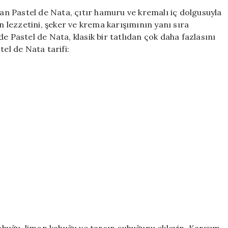
de
lan Pastel de Nata, çıtır hamuru ve kremalı iç dolgusuyla
Nata:
in lezzetini, şeker ve krema karışımının yanı sıra
Evde
e Pastel de Nata, klasik bir tatlıdan çok daha fazlasını
Kolayca
tel de Nata tarifi:
Yapılabilir
ve
Harika
Bir
Lezzet!
için