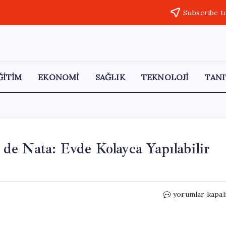
Subscribe t
ĞİTİM
EKONOMİ
SAĞLIK
TEKNOLOJİ
TANI
l de Nata: Evde Kolayca Yapılabilir
Portekiz’in
yorumlar kapal
İkonik
Tatlısı
Pastel