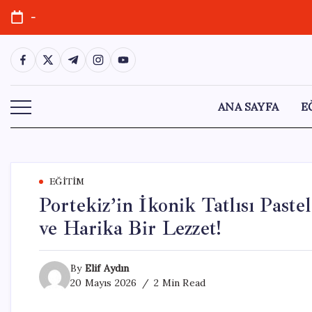
Skip
-
to
content
https://www.facebook.com/
https://twitter.com/
https://t.me/
https://www.instagram.com/
https://youtube.com/
ANA SAYFA
E
EĞITIM
Portekiz’in İkonik Tatlısı Paste
ve Harika Bir Lezzet!
By
Elif Aydın
20 Mayıs 2026
2 Min Read