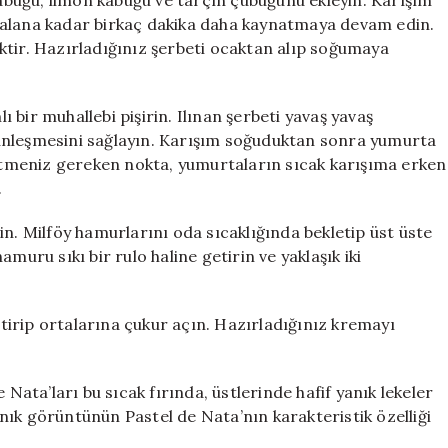
 kabuğu, limon kabuğu ve tarçın çubuğunu ekleyin. Karışım
 alana kadar birkaç dakika daha kaynatmaya devam edin.
ktir. Hazırladığınız şerbeti ocaktan alıp soğumaya
lı bir muhallebi pişirin. Ilınan şerbeti yavaş yavaş
ünleşmesini sağlayın. Karışım soğuduktan sonra yumurta
 etmeniz gereken nokta, yumurtaların sıcak karışıma erken
.
in. Milföy hamurlarını oda sıcaklığında bekletip üst üste
muru sıkı bir rulo haline getirin ve yaklaşık iki
eştirip ortalarına çukur açın. Hazırladığınız kremayı
 Nata’ları bu sıcak fırında, üstlerinde hafif yanık lekeler
yanık görüntünün Pastel de Nata’nın karakteristik özelliği