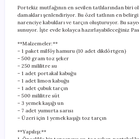
Portekiz mutfağının en sevilen tatlılarından biri o
damakları şenlendiriyor. Bu özel tatlının en belirg
narenciye kabukları ve tarçın oluşturuyor. Bu sayed
sunuyor. İşte evde kolayca hazırlayabileceğiniz Pas
**Malzemeler:**
– 1 paket milföy hamuru (10 adet dikdörtgen)
– 500 gram toz şeker
– 250 mililitre su
– 1 adet portakal kabuğu
– 1 adet limon kabuğu
– 1 adet çubuk tarçın
– 500 mililitre süt
– 3 yemek kaşığı un
– 7 adet yumurta sarısı
– Üzeri için 1 yemek kaşığı toz tarçın
**Yapılışı:**