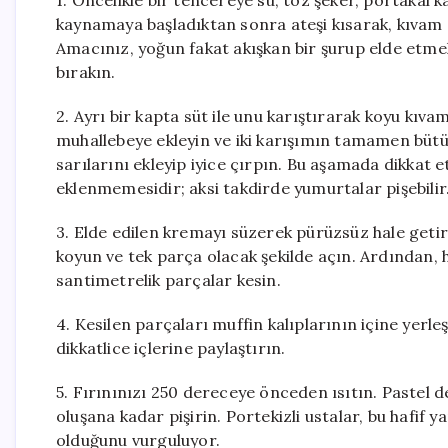
1. Öncelikle bir tencereye su, toz şeker, portakal
kaynamaya başladıktan sonra ateşi kısarak, kıvam
Amacınız, yoğun fakat akışkan bir şurup elde etme
bırakın.
2. Ayrı bir kapta süt ile unu karıştırarak koyu kıvam
muhallebeye ekleyin ve iki karışımın tamamen büt
sarılarını ekleyip iyice çırpın. Bu aşamada dikkat
eklenmemesidir; aksi takdirde yumurtalar pişebilir
3. Elde edilen kremayı süzerek pürüzsüz hale getir
koyun ve tek parça olacak şekilde açın. Ardından, ha
santimetrelik parçalar kesin.
4. Kesilen parçaları muffin kalıplarının içine yerl
dikkatlice içlerine paylaştırın.
5. Fırınınızı 250 dereceye önceden ısıtın. Pastel de
oluşana kadar pişirin. Portekizli ustalar, bu hafif 
olduğunu vurguluyor.