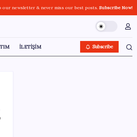
o our newsletter & never miss our best posts.
Subscribe Now!
TIM
İLETİŞİM
Subscribe
SON YAZILAR
ı
Araştırmacılar, kanser hücrelerinin
bağışıklıktan kaçış mekanizmasını ortaya