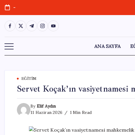
Skip
-
to
content
https://www.facebook.com/
https://twitter.com/
https://t.me/
https://www.instagram.com/
https://youtube.com/
ANA SAYFA
E
EĞITIM
Servet Koçak’ın vasiyetnamesi
By
Elif Aydın
11 Haziran 2026
1 Min Read