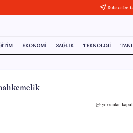
Subscribe t
ĞİTİM
EKONOMİ
SAĞLIK
TEKNOLOJİ
TANI
 mahkemelik
Servet
yorumlar kapal
Koçak’ın
vasiyetnamesi
mahkemelik
için