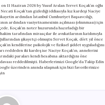
on 11 Haziran 2026 by Yusuf Arslan Servet Koçak’ın oğlu
Necati Koçak’tan gizlediği iddiasıyla kız kardeşi Naciye
kayetin ardından İstanbul Cumhuriyet Başsavcılığı,
atının ardından vasiyetnamesinin açılması (okunması) için
çede, Koçak’ın noter huzurunda hazırladığı bir
hakim tarafından mirasçılar ile avukatlarının katılımıyla
larından şikayetçi olmuştu Servet Koçak, dört yıl önce
çak’ın kendilerine psikolojik ve fiziksel şiddet uyguladığını
arı reddeden iki kardeş ise Naciye Koçak’ın, annelerini
larındaki paraları kendi hesabına aktardığını öne
davası reddedilmişti. Haberlerimizi Google’da Takip Edin
ogle üzerinden anında ulaşmak için bizi favorilerinize
yin