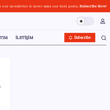
o our newsletter & never miss our best posts.
Subscribe Now!
TIM
İLETİŞİM
Subscribe
ı
SON YAZILAR
Pixel Telefonlara Yapay Zeka Destekli Saat
Tasarımları Geliyor