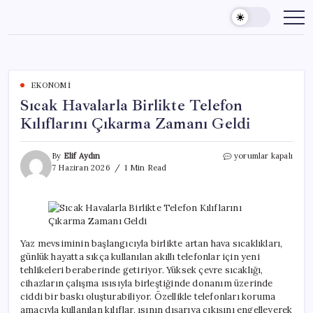
Skip
to
content
EKONOMI
Sıcak Havalarla Birlikte Telefon
Kılıflarını Çıkarma Zamanı Geldi
Sıcak
By
Elif Aydın
yorumlar kapalı
Havalarla
7 Haziran 2026
1 Min Read
Birlikte
Telefon
Kılıflarını
Çıkarma
Zamanı
Geldi
Yaz mevsiminin başlangıcıyla birlikte artan hava sıcaklıkları,
için
günlük hayatta sıkça kullanılan akıllı telefonlar için yeni
tehlikeleri beraberinde getiriyor. Yüksek çevre sıcaklığı,
cihazların çalışma ısısıyla birleştiğinde donanım üzerinde
ciddi bir baskı oluşturabiliyor. Özellikle telefonları koruma
amacıyla kullanılan kılıflar, ısının dışarıya çıkışını engelleyerek