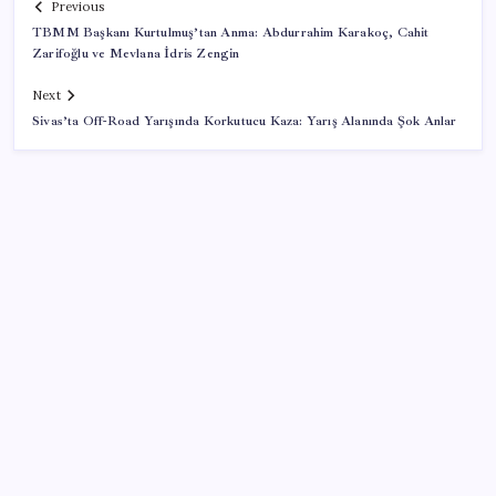
Previous
TBMM Başkanı Kurtulmuş’tan Anma: Abdurrahim Karakoç, Cahit
Zarifoğlu ve Mevlana İdris Zengin
Next
Sivas’ta Off-Road Yarışında Korkutucu Kaza: Yarış Alanında Şok Anlar
SON YAZILAR
Araştırmacılar, kanser hücrelerinin bağışıklıktan
kaçış mekanizmasını ortaya çıkardı
Oyun Laptop’unda Soğutma Sistemi Rehberi