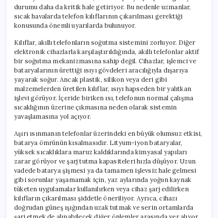
durumu daha da kritik hale getiriyor. Bu nedenle uzmanlar,
sıcak havalarda telefon kılıflarının çıkarılması gerektiği
konusunda önemli uyarılarda bulunuyor.
Kılıflar, akıllı telefonların soğutma sistemini zorluyor. Diğer
elektronik cihazlarla karşılaştırıldığında, akıllı telefonlar aktif
bir soğutma mekanizmasına sahip değil. Cihazlar, işlemci ve
bataryalarının ürettiği ısıyı gövdeleri aracılığıyla dışarıya
yayarak soğur. Ancak plastik, silikon veya deri gibi
malzemelerden üretilen kılıflar, ısıyı hapseden bir yalıtkan
işlevi görüyor. İçeride biriken ısı, telefonun normal çalışma
sıcaklığının üzerine çıkmasına neden olarak sistemin
yavaşlamasına yol açıyor.
Aşırı ısınmanın telefonlar üzerindeki en büyük olumsuz etkisi,
batarya ömrünün kısalmasıdır. Lityum-iyon bataryalar,
yüksek sıcaklıklara maruz kaldıklarında kimyasal yapıları
zarar görüyor ve şarj tutma kapasiteleri hızla düşüyor. Uzun
vadede batarya şişmesi ya da tamamen işlevsiz hale gelmesi
gibi sorunlar yaşamamak için, yaz aylarında yoğun kaynak
tüketen uygulamalar kullanılırken veya cihaz şarj edilirken
kılıfların çıkarılması şiddetle öneriliyor. Ayrıca, cihazı
doğrudan güneş ışığından uzak tutmak ve serin ortamlarda
şarj etmek de alınabilecek diğer önlemler arasında yer alıyor.