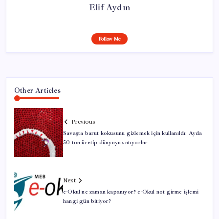
Elif Aydın
Follow Me
Other Articles
Previous
Savaşta barut kokusunu gizlemek için kullanıldı: Ayda
50 ton üretip dünyaya satıyorlar
Next
e-Okul ne zaman kapanıyor? e-Okul not girme işlemi
hangi gün bitiyor?