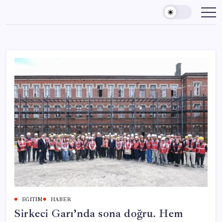
Skip
to
content
EĞITIM
HABER
Sirkeci Garı’nda sona doğru. Hem