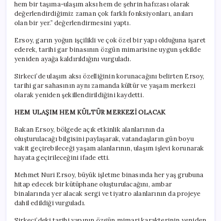
hem bir taşıma-ulaşım aksı hem de şehrin hafızası olarak
değerlendirdiğimiz zaman çok farklı fonksiyonları, anıları
olan bir yer.” değerlendirmesini yaptı.
Ersoy, garın yoğun işçilikli ve çok özel bir yapı olduğuna işaret
ederek, tarihi gar binasının özgün mimarisine uygun şekilde
yeniden ayağa kaldırıldığını vurguladı.
Sirkeci’de ulaşım aksı özelliğinin korunacağını belirten Ersoy,
tarihi gar sahasının aynı zamanda kültür ve yaşam merkezi
olarak yeniden şekillendirildiğini kaydetti.
HEM ULAŞIM HEM KÜLTÜR MERKEZİ OLACAK
Bakan Ersoy, bölgede açık etkinlik alanlarının da
oluşturulacağı bilgisini paylaşarak, vatandaşların gün boyu
vakit geçirebileceği yaşam alanlarının, ulaşım işlevi korunarak
hayata geçirileceğini ifade etti.
Mehmet Nuri Ersoy, büyük işletme binasında her yaş grubuna
hitap edecek bir kütüphane oluşturulacağını, ambar
binalarında yer alacak sergi ve tiyatro alanlarının da projeye
dahil edildiği vurguladı.
Sirkeci’deki tarihi yapının özgün mimari karakterinin yeniden