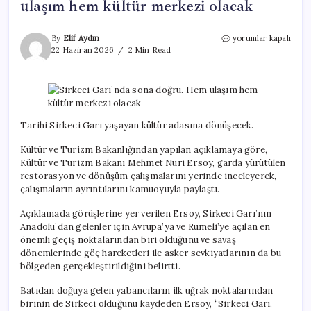
ulaşım hem kültür merkezi olacak
Sirkeci
By
Elif Aydın
yorumlar kapalı
Garı’nda
22 Haziran 2026
2 Min Read
sona
doğru.
Hem
ulaşım
hem
kültür
Tarihi Sirkeci Garı yaşayan kültür adasına dönüşecek.
merkezi
olacak
Kültür ve Turizm Bakanlığından yapılan açıklamaya göre,
için
Kültür ve Turizm Bakanı Mehmet Nuri Ersoy, garda yürütülen
restorasyon ve dönüşüm çalışmalarını yerinde inceleyerek,
çalışmaların ayrıntılarını kamuoyuyla paylaştı.
Açıklamada görüşlerine yer verilen Ersoy, Sirkeci Garı’nın
Anadolu’dan gelenler için Avrupa’ya ve Rumeli’ye açılan en
önemli geçiş noktalarından biri olduğunu ve savaş
dönemlerinde göç hareketleri ile asker sevkiyatlarının da bu
bölgeden gerçekleştirildiğini belirtti.
Batıdan doğuya gelen yabancıların ilk uğrak noktalarından
birinin de Sirkeci olduğunu kaydeden Ersoy, “Sirkeci Garı,