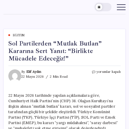
Skip
to
content
EĞITIM
Sol Partilerden “Mutlak Butlan”
Kararına Sert Yanıt: “Birlikte
Mücadele Edeceğiz!”
Sol
By
Elif Aydın
yorumlar kapalı
Partilerden
22 Mayıs 2026
2 Min Read
“Mutlak
Butlan”
Kararına
22 Mayıs 2026 tarihinde yapılan açıklamalara göre,
Sert
Cumhuriyet Halk Partisi’nin (CHP) 38. Olağan Kurultayı’na
Yanıt:
“Birlikte
ilişkin alınan “mutlak butlan” kararı, sol ve sosyalist partiler
Mücadele
tarafından güçlü bir şekilde eleştirildi. Türkiye Komünist
Edeceğiz!”
Partisi (TKP), Türkiye İşçi Partisi (TİP), SOL Parti ve Emek
için
Partisi (EMEP), bu kararı “yargı müdahalesi”, “saray darbesi”
ve “muhalefeti yok etme girişimi” olarak değerlendirdi.