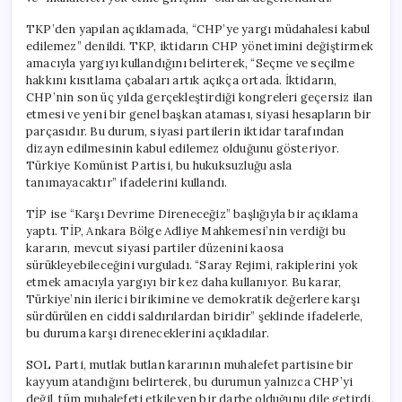
TKP’den yapılan açıklamada, “CHP’ye yargı müdahalesi kabul
edilemez” denildi. TKP, iktidarın CHP yönetimini değiştirmek
amacıyla yargıyı kullandığını belirterek, “Seçme ve seçilme
hakkını kısıtlama çabaları artık açıkça ortada. İktidarın,
CHP’nin son üç yılda gerçekleştirdiği kongreleri geçersiz ilan
etmesi ve yeni bir genel başkan ataması, siyasi hesapların bir
parçasıdır. Bu durum, siyasi partilerin iktidar tarafından
dizayn edilmesinin kabul edilemez olduğunu gösteriyor.
Türkiye Komünist Partisi, bu hukuksuzluğu asla
tanımayacaktır” ifadelerini kullandı.
TİP ise “Karşı Devrime Direneceğiz” başlığıyla bir açıklama
yaptı. TİP, Ankara Bölge Adliye Mahkemesi’nin verdiği bu
kararın, mevcut siyasi partiler düzenini kaosa
sürükleyebileceğini vurguladı. “Saray Rejimi, rakiplerini yok
etmek amacıyla yargıyı bir kez daha kullanıyor. Bu karar,
Türkiye’nin ilerici birikimine ve demokratik değerlere karşı
sürdürülen en ciddi saldırılardan biridir” şeklinde ifadelerle,
bu duruma karşı direneceklerini açıkladılar.
SOL Parti, mutlak butlan kararının muhalefet partisine bir
kayyum atandığını belirterek, bu durumun yalnızca CHP’yi
değil, tüm muhalefeti etkileyen bir darbe olduğunu dile getirdi.