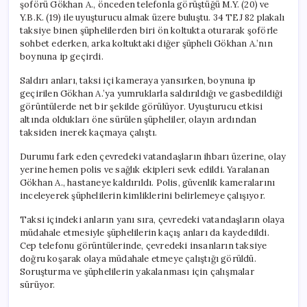
şoförü Gökhan A., önceden telefonla görüştüğü M.Y. (20) ve
Y.B.K. (19) ile uyuşturucu almak üzere buluştu. 34 TEJ 82 plakalı
taksiye binen şüphelilerden biri ön koltukta oturarak şoförle
sohbet ederken, arka koltuktaki diğer şüpheli Gökhan A.’nın
boynuna ip geçirdi.
Saldırı anları, taksi içi kameraya yansırken, boynuna ip
geçirilen Gökhan A.’ya yumruklarla saldırıldığı ve gasbedildiği
görüntülerde net bir şekilde görülüyor. Uyuşturucu etkisi
altında oldukları öne sürülen şüpheliler, olayın ardından
taksiden inerek kaçmaya çalıştı.
Durumu fark eden çevredeki vatandaşların ihbarı üzerine, olay
yerine hemen polis ve sağlık ekipleri sevk edildi. Yaralanan
Gökhan A., hastaneye kaldırıldı. Polis, güvenlik kameralarını
inceleyerek şüphelilerin kimliklerini belirlemeye çalışıyor.
Taksi içindeki anların yanı sıra, çevredeki vatandaşların olaya
müdahale etmesiyle şüphelilerin kaçış anları da kaydedildi.
Cep telefonu görüntülerinde, çevredeki insanların taksiye
doğru koşarak olaya müdahale etmeye çalıştığı görüldü.
Soruşturma ve şüphelilerin yakalanması için çalışmalar
sürüyor.