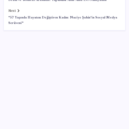
Next
“57 Yaşında Hayatını Değiştiren Kadın: Naciye Şahin’in Sosyal Medya
Serüveni”
SON YAZILAR
Araştırmacılar, kanser hücrelerinin bağışıklıktan
kaçış mekanizmasını ortaya çıkardı
Oyun Laptop’unda Soğutma Sistemi Rehberi
İşte tersine beyin göçü: Türk bilimi daha güçlü