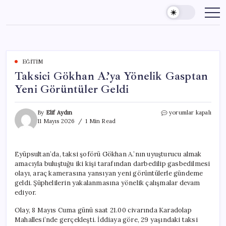
Skip
to
content
EĞITIM
Taksici Gökhan A.’ya Yönelik Gasptan
Yeni Görüntüler Geldi
Taksici
By
Elif Aydın
yorumlar kapalı
Gökhan
11 Mayıs 2026
1 Min Read
A.’ya
Yönelik
Gasptan
Eyüpsultan’da, taksi şoförü Gökhan A.’nın uyuşturucu almak
Yeni
amacıyla buluştuğu iki kişi tarafından darbedilip gasbedilmesi
Görüntüler
Geldi
olayı, araç kamerasına yansıyan yeni görüntülerle gündeme
için
geldi. Şüphelilerin yakalanmasına yönelik çalışmalar devam
ediyor.
Olay, 8 Mayıs Cuma günü saat 21.00 civarında Karadolap
Mahallesi’nde gerçekleşti. İddiaya göre, 29 yaşındaki taksi