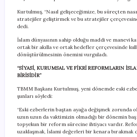
Kurtulmuş, “Nasıl gelişeceğimize, bu süreçten nası
stratejiler geliştirmek ve bu stratejiler çerçeves
dedi.
İslam dünyasının sahip olduğu maddi ve manevi kay
ortak bir akılla ve ortak hedefler çerçevesinde k
dönüştürülmesinin önemini vurguladı.
“SİYASİ, KURUMSAL VE FİKRİ REFORMLARIN İS
BİRİSİDİR”
TBMM Başkanı Kurtulmuş, yeni dönemde eski ezber
şunları söyledi:
“Eski ezberlerin baştan ayağa değişmek zorunda ol
uzun uzun da vaktimizin olmadığı bir dönemin başı
topyekun bir reform sürecine ihtiyacı vardır. Re
uzaklaşmak, İslami değerleri bir kenara bırakmak d