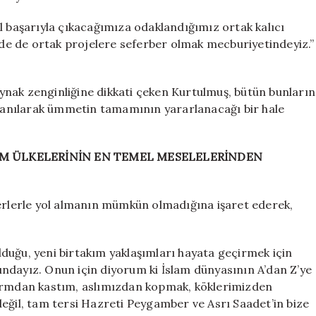
l başarıyla çıkacağımıza odaklandığımız ortak kalıcı
inde de ortak projelere seferber olmak mecburiyetindeyiz.”
nak zenginliğine dikkati çeken Kurtulmuş, bütün bunların
ullanılarak ümmetin tamamının yararlanacağı bir hale
LAM ÜLKELERİNİN EN TEMEL MESELELERİNDEN
lerle yol almanın mümkün olmadığına işaret ederek,
duğu, yeni birtakım yaklaşımları hayata geçirmek için
ndayız. Onun için diyorum ki İslam dünyasının A’dan Z’ye
formdan kastım, aslımızdan kopmak, köklerimizden
eğil, tam tersi Hazreti Peygamber ve Asrı Saadet’in bize