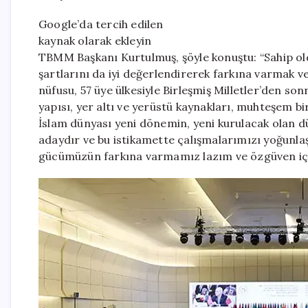
Google’da tercih edilen
kaynak olarak ekleyin
TBMM Başkanı Kurtulmuş, şöyle konuştu: “Sahip o
şartlarını da iyi değerlendirerek farkına varmak v
nüfusu, 57 üye ülkesiyle Birleşmiş Milletler’den so
yapısı, yer altı ve yerüstü kaynakları, muhteşem b
İslam dünyası yeni dönemin, yeni kurulacak olan d
adaydır ve bu istikamette çalışmalarımızı yoğunla
gücümüzün farkına varmamız lazım ve özgüven içe