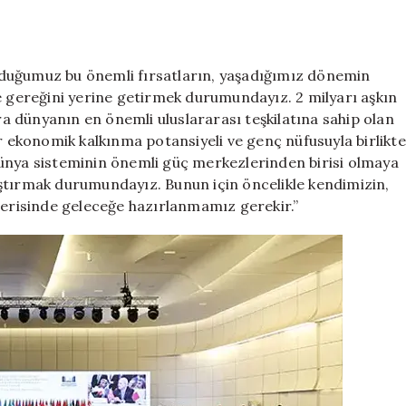
lduğumuz bu önemli fırsatların, yaşadığımız dönemin
e gereğini yerine getirmek durumundayız. 2 milyarı aşkın
nra dünyanın en önemli uluslararası teşkilatına sahip olan
ir ekonomik kalkınma potansiyeli ve genç nüfusuyla birlikte
ünya sisteminin önemli güç merkezlerinden birisi olmaya
ştırmak durumundayız. Bunun için öncelikle kendimizin,
risinde geleceğe hazırlanmamız gerekir.”