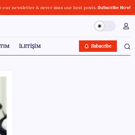
o our newsletter & never miss our best posts.
Subscribe Now!
TIM
İLETİŞİM
Subscribe
SON YAZILAR
İklim zirvesi de milyarlar yutacak