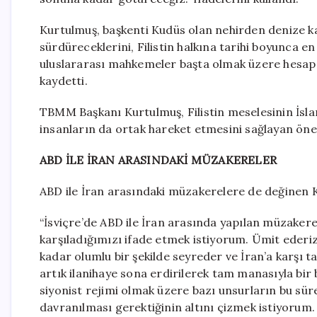
Kurtulmuş, başkenti Kudüs olan nehirden denize kad
sürdüreceklerini, Filistin halkına tarihi boyunca
uluslararası mahkemeler başta olmak üzere hesap 
kaydetti.
TBMM Başkanı Kurtulmuş, Filistin meselesinin İslam
insanların da ortak hareket etmesini sağlayan önem
ABD İLE İRAN ARASINDAKİ MÜZAKERELER
ABD ile İran arasındaki müzakerelere de değinen K
“İsviçre’de ABD ile İran arasında yapılan müzakere
karşıladığımızı ifade etmek istiyorum. Ümit ederi
kadar olumlu bir şekilde seyreder ve İran’a karşı t
artık ilanihaye sona erdirilerek tam manasıyla bir b
siyonist rejimi olmak üzere bazı unsurların bu sür
davranılması gerektiğinin altını çizmek istiyorum.