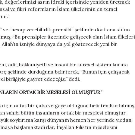
, değerlerimizi asrın idraki içerisinde yeniden üretmek
msal ve fikri reformların İslam ülkelerinin en temel
rim.”
a” ve “hesap verebilirlik prensibi” şeklinde dört ana sütun
lmuş, “Bu prensipler üzerinde gelişecek olan İslam ülkeleri
, Allah’ın izniyle dünyaya da yol gösterecek yeni bir
ni, adil, hakkaniyetli ve insani bir küresel sistem kurma
orç şeklinde durduğunu belirterek, “Bunun için çalışacak,
el birliğiyle gayret edeceğiz.” dedi.
SANLARIN ORTAK BİR MESELESİ OLMUŞTUR”
ı için ortak bir çaba ve gaye olduğunu belirten Kurtulmuş
dan sahibi bütün insanların ortak bir meselesi olmuştur.
 büyük soykırıma karşı dünyanın hemen her yerinde vicdan
maya başlamaktadırlar. İnşallah Filistin meselesini