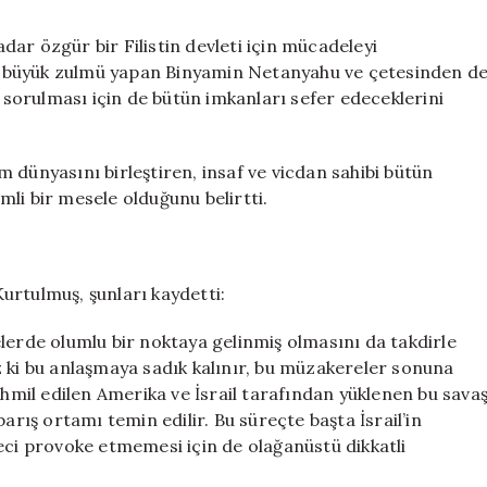
ar özgür bir Filistin devleti için mücadeleyi
 en büyük zulmü yapan Binyamin Netanyahu ve çetesinden d
sorulması için de bütün imkanları sefer edeceklerini
 dünyasını birleştiren, insaf ve vicdan sahibi bütün
li bir mesele olduğunu belirtti.
urtulmuş, şunları kaydetti:
lerde olumlu bir noktaya gelinmiş olmasını da takdirle
z ki bu anlaşmaya sadık kalınır, bu müzakereler sonuna
ahmil edilen Amerika ve İsrail tarafından yüklenen bu sava
arış ortamı temin edilir. Bu süreçte başta İsrail’in
eci provoke etmemesi için de olağanüstü dikkatli