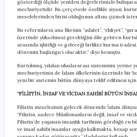
gösterdiği ölçüde yeniden değerlerimizle buluşarak
mecburiyetidir. Bu çerçevede özellikle siyasi, kuru
meselelerinden birisi olduğunun altını çizmek iste
Bu reformların ana fikrinin “adalet”, “ehliyet”, “şur
üzerinde yükselmesi gerektiğini dile getiren Kurtu
arasında işbirliği ve geleceği birlikte kurma iradesi
dönemin başlangıcı olacaktır.” diye konuştu.
Kurtulmuş, yıkılan uluslararası sisteminin yerine ye
mecburiyetinin de İslam ülkelerinin üzerinde bir b
yeni bir sistemin bütün dünyaya teklif edilmesi için 
“FİLİSTİN, İNSAF VE VİCDAN SAHİBİ BÜTÜN İN
Filistin meselesinin gelecek dönemde İslam dünyas
“Filistin, sadece Müslümanların değil, insaf ve vic
Filistin’de yaşanan insanlık tarihinin gördüğü en
ve insaf sahibi insanlar ayağa kalkmakta, hesap sor
sonuna kadar götüreceğiz.” ifadelerini kullandı.