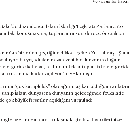
TBMM
yorumlar kapal
Başkanı
Kurtulmuş:
İslam
dünyasının
akü’de düzenlenen İslam İşbirliği Teşkilatı Parlamento
A’dan
umu’ndaki konuşmasına, toplantının son derece önemli bir
Z’ye
topyekun
bir
larından birinden geçtiğine dikkati çeken Kurtulmuş, “Şun
reform
, çözülüyor, bu yaşadıklarımızsa yeni bir dünyanın doğum
sürecine
stemin geride kalması, ardından tek kutuplu sistemin gerid
ihtiyacı
aları sonuna kadar açılıyor.” diye konuştu.
var
için
birinin “çok kutupluluk” olacağının aşikar olduğunu anlata
e sahip İslam dünyasına dünyanın geleceğinde fevkalade
 çok büyük fırsatlar açıldığını vurguladı.
ogle üzerinden anında ulaşmak için bizi favorilerinize