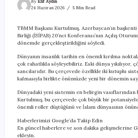
By
Elif Aydın
24 Haziran 2026
5 Min Read
TBMM Başkanı Kurtulmuş, Azerbaycan’ın başkenti B
Birliği (İSİPAB) 20’nci Konferansı’nın Açılış Otur
dönemde gerçekleştirildiğini söyledi.
Dünyanın insanlık tarihin en önemli kırılma nokta
çok rahatlıkla söyleyebiliriz. Eski dünya yıkılıyor
sancılarıdır. Bu çerçevede özellikle iki kutuplu si
kalmasıyla birlikte önümüzde yeni bir dönemin sayf
Dünyadaki yeni sistemin en belirgin vasıflarından 
Kurtulmuş, bu çerçevede çok büyük bir potansiyel
önemli roller düştüğünü ve İslam dünyasının önünde
Haberlerimizi Google’da Takip Edin
En güncel haberlere ve son dakika gelişmelerine Go
ekleyin.