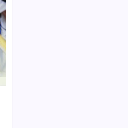
Pixel Telefonlara Yapay Zeka Destekli Saat
Tasarımları Geliyor
Erdoğan’dan ‘Mekke Ortak Savunma
Anlaşması’ açıklaması: ‘Hiçbir ülkeyi hedef
almıyor’
OpenAI’ın İlk Cihazı için Fiyat ve Tasarım
Belli Oldu
Araştırmacılar, kanser hücrelerinin
bağışıklıktan kaçış mekanizmasını ortaya
çıkardı
Oyun Laptop’unda Soğutma Sistemi Rehberi
İşte tersine beyin göçü: Türk bilimi daha
güçlü
Redmi 17 5G Özellikleri Ortaya Çıktı: 7500
mAh Batarya Geliyor
Yeni iPhone Daha Pahalı Olacak: iPhone 18
Pro için Ciddi Fiyat Artışı