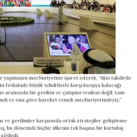
alar yapmanın mecburiyetine işaret ederek, “Aksi takdirde
n fevkalade büyük tehditlerle karşı karşıya kalacağı
ımızı aramızda bir gerilim ve çatışma vesilesi değil, tam
mek ve ona göre hareket etmek mecburiyetindeyiz.”
 ve gerilimler karşısında ortak stratejiler geliştirme
, bu dönemde hiçbir ülkenin tek başına bir kurtuluş
söyledi.