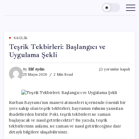
Skip
to
content
SAĞLIK
Teşrik Tekbirleri: Başlangıcı ve
Uygulama Şekli
Teşrik
By
Elif Aydın
yorumlar kapalı
Tekbirleri:
25 Mayıs 2026
2 Min Read
Başlangıcı
ve
Uygulama
Şekli
için
Kurban Bayramı’nın manevi atmosferi içerisinde önemli bir
yere sahip olan teşrik tekbirleri, bayramın ruhunu yansıtan
ibadetlerden biridir. Peki, teşrik tekbirleri ne zaman
başlayacak ve nasıl getirilecektir? Bu yazıda, teşrik
tekbirlerinin anlamı, ne zaman ve nasıl getirileceğine dair
detaylı bilgilere ulaşabilirsiniz.