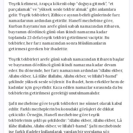
Teşrik kelimesi, Arapça kökenli olup “doğuya gitmek”, “et
parçalamak” ve “yüksek sesle tekbir almak” gibi anlamlara
gelir. Teşrik tekbirleri, Zilhicce ayının belirli günlerinde farz
namazlarının ardından getirilir. Hanefî mezhebine göre,
Kurban Bayramı’nın arefe günü sabah namazından itibaren,
bayramın dördüncü günü olan ikindi namazına kadar
toplamda 23 defa teşrik tekbiri getirilmesi vaciptir. Bu
tekbirler, her farz namazından sonra Müslümanların
getirmesi gereken bir ibadettir.
Teşrik tekbirleri arefe günü sabah namazından itibaren başlar
ve bayramın dördüncü günü ikindi namazına kadar devam
eder. Bu dönemde, her farz namazının ardından “Allahu ekber,
Allahu ekber, Lâ ilâhe illallahu, Allahu ekber, ve lillahi’l-hamd”
şeklinde yüksek sesle söylenir. Bu ibadet, hem erkekler hem de
kadınlar için geçerlidir. Kaza edilen namazlar sırasında da bu
tekbirlerin getirilmesi gerektiği unutulmamalıdır.
Şafii mezhebine göre teşrik tekbirleri ise sünnet olarak kabul
edilir. Farklı mezheplerin bu konudaki görüşleri de dikkat
çekicidir. Örneğin, Hanefî mezhebine göre teşrik
tekbirlerinin şekli şu şekildedir: “Allahu ekber, Allahu ekber, Lâ
ilâhe illallahu, Allahu ekber, ve lillahi’l-hamd.” Şafii mezhebinde
ise farklı ifadeler kullanılarak yapılan bir uygulama söz