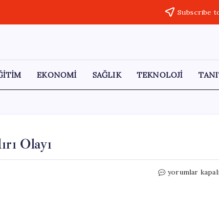
Subscribe t
ĞİTİM
EKONOMİ
SAĞLIK
TEKNOLOJİ
TANI
ırı Olayı
Trafikteki
yorumlar kapal
Gerilim:
Kadına
Saldırı
Olayı