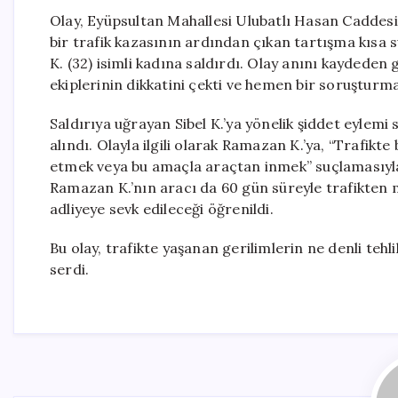
Olay, Eyüpsultan Mahallesi Ulubatlı Hasan Caddes
bir trafik kazasının ardından çıkan tartışma kısa 
K. (32) isimli kadına saldırdı. Olay anını kaydede
ekiplerinin dikkatini çekti ve hemen bir soruşturma 
Saldırıya uğrayan Sibel K.’ya yönelik şiddet eylem
alındı. Olayla ilgili olarak Ramazan K.’ya, “Trafikt
etmek veya bu amaçla araçtan inmek” suçlamasıyla 1
Ramazan K.’nın aracı da 60 gün süreyle trafikten 
adliyeye sevk edileceği öğrenildi.
Bu olay, trafikte yaşanan gerilimlerin ne denli tehl
serdi.