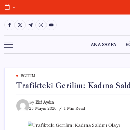
Skip
-
to
content
https://www.facebook.com/
https://twitter.com/
https://t.me/
https://www.instagram.com/
https://youtube.com/
ANA SAYFA
E
EĞITIM
Trafikteki Gerilim: Kadına Sald
By
Elif Aydın
25 Mayıs 2026
1 Min Read