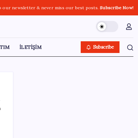
o our newsletter & never miss our best posts.
Subscribe Now!
TIM
İLETİŞİM
Subscribe
ı
SON YAZILAR
Araştırmacılar, kanser hücrelerinin
bağışıklıktan kaçış mekanizmasını ortaya