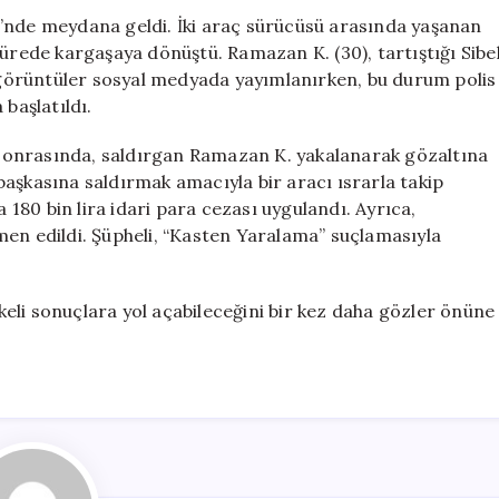
için
i’nde meydana geldi. İki araç sürücüsü arasında yaşanan
sürede kargaşaya dönüştü. Ramazan K. (30), tartıştığı Sibe
n görüntüler sosyal medyada yayımlanırken, bu durum polis
başlatıldı.
i sonrasında, saldırgan Ramazan K. yakalanarak gözaltına
e başkasına saldırmak amacıyla bir aracı ısrarla takip
80 bin lira idari para cezası uygulandı. Ayrıca,
men edildi. Şüpheli, “Kasten Yaralama” suçlamasıyla
ikeli sonuçlara yol açabileceğini bir kez daha gözler önüne