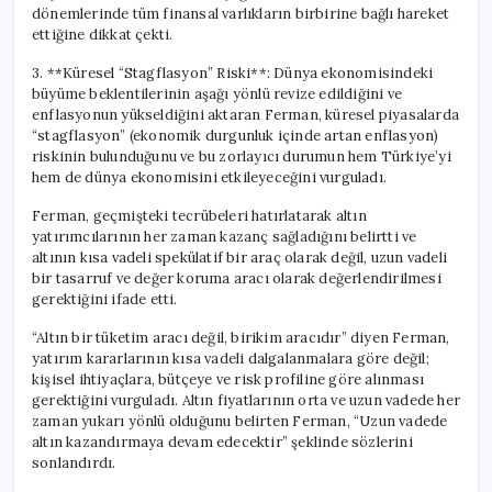
dönemlerinde tüm finansal varlıkların birbirine bağlı hareket
ettiğine dikkat çekti.
3. **Küresel “Stagflasyon” Riski**: Dünya ekonomisindeki
büyüme beklentilerinin aşağı yönlü revize edildiğini ve
enflasyonun yükseldiğini aktaran Ferman, küresel piyasalarda
“stagflasyon” (ekonomik durgunluk içinde artan enflasyon)
riskinin bulunduğunu ve bu zorlayıcı durumun hem Türkiye’yi
hem de dünya ekonomisini etkileyeceğini vurguladı.
Ferman, geçmişteki tecrübeleri hatırlatarak altın
yatırımcılarının her zaman kazanç sağladığını belirtti ve
altının kısa vadeli spekülatif bir araç olarak değil, uzun vadeli
bir tasarruf ve değer koruma aracı olarak değerlendirilmesi
gerektiğini ifade etti.
“Altın bir tüketim aracı değil, birikim aracıdır” diyen Ferman,
yatırım kararlarının kısa vadeli dalgalanmalara göre değil;
kişisel ihtiyaçlara, bütçeye ve risk profiline göre alınması
gerektiğini vurguladı. Altın fiyatlarının orta ve uzun vadede her
zaman yukarı yönlü olduğunu belirten Ferman, “Uzun vadede
altın kazandırmaya devam edecektir” şeklinde sözlerini
sonlandırdı.