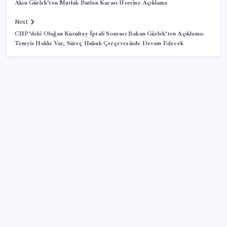
Akın Gürlek’ten Mutlak Butlan Kararı Üzerine Açıklama
Next
CHP’deki Olağan Kurultay İptali Sonrası Bakan Gürlek’ten Açıklama:
Temyiz Hakkı Var, Süreç Hukuk Çerçevesinde Devam Edecek
SON YAZILAR
Araştırmacılar, kanser hücrelerinin bağışıklıktan
kaçış mekanizmasını ortaya çıkardı
Oyun Laptop’unda Soğutma Sistemi Rehberi
İşte tersine beyin göçü: Türk bilimi daha güçlü