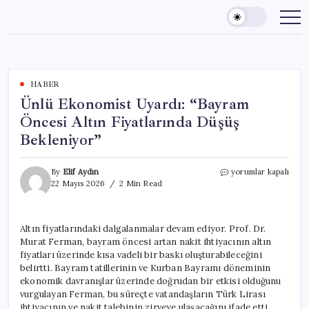
Skip
to
content
HABER
Ünlü Ekonomist Uyardı: “Bayram
Öncesi Altın Fiyatlarında Düşüş
Bekleniyor”
Ünlü
By
Elif Aydın
yorumlar kapalı
Ekonomist
22 Mayıs 2026
2 Min Read
Uyardı:
“Bayram
Öncesi
Altın fiyatlarındaki dalgalanmalar devam ediyor. Prof. Dr.
Altın
Murat Ferman, bayram öncesi artan nakit ihtiyacının altın
Fiyatlarında
Düşüş
fiyatları üzerinde kısa vadeli bir baskı oluşturabileceğini
Bekleniyor”
belirtti. Bayram tatillerinin ve Kurban Bayramı döneminin
için
ekonomik davranışlar üzerinde doğrudan bir etkisi olduğunu
vurgulayan Ferman, bu süreçte vatandaşların Türk Lirası
ihtiyacının ve nakit talebinin zirveye ulaşacağını ifade etti.