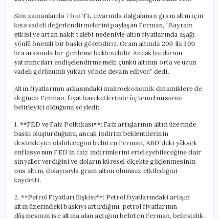
Son zamanlarda 7 bin TL civarında dalgalanan gram altın için
kısa vadeli değerlendirmelerini paylaşan Ferman, “Bayram
etkisi ve artan nakit talebi nedeniyle altın fiyatlarında aşağı
yönlü önemli bir baskı görebiliriz. Gram altında 200 ila 300
lira arasında bir gerileme beklenebilir. Ancak bu durum
yatırımcıları endişelendirmemeli; çünkü altının orta ve uzun
vadeli görünümü yukarı yönde devam ediyor.” dedi.
Altın fiyatlarının arkasındaki makroekonomik dinamiklere de
değinen Ferman, fiyat hareketlerinde üç temel unsurun
belirleyici olduğunu söyledi:
1. **FED ve Faiz Politikası**: Faiz artışlarının altın üzerinde
baskı oluşturduğunu, ancak indirim beklentilerinin
destekleyici olabileceğini belirten Ferman, ABD’deki yüksek
enflasyonun FED’in faiz indirimlerini erteleyebileceğine dair
sinyaller verdiğini ve doların küresel ölçekte güçlenmesinin
ons altını, dolayısıyla gram altını olumsuz etkilediğini
kaydetti.
2. **Petrol Fiyatları İlişkisi**: Petrol fiyatlarındaki artışın
altın üzerindeki baskıyı artırdığını, petrol fiyatlarının
düşmesinin ise altına alan açtığını belirten Ferman, belirsizlik