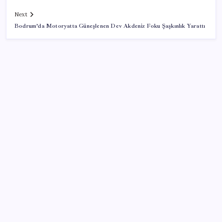
Next
Bodrum’da Motoryatta Güneşlenen Dev Akdeniz Foku Şaşkınlık Yarattı
SON YAZILAR
Pixel Telefonlara Yapay Zeka Destekli Saat
Tasarımları Geliyor
Erdoğan’dan ‘Mekke Ortak Savunma Anlaşması’
açıklaması: ‘Hiçbir ülkeyi hedef almıyor’
OpenAI’ın İlk Cihazı için Fiyat ve Tasarım Belli Oldu