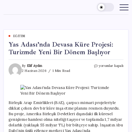
Skip
to
content
EĞITIM
Yas Adası’nda Devasa Küre Projesi:
Turizmde Yeni Bir Dönem Başlıyor
Yas
By
Elif Aydın
yorumlar kapalı
Adası’nda
2 Haziran 2026
1 Min Read
Devasa
Küre
Projesi:
Turizmde
Yeni
Bir
Birleşik Arap Emirlikleri (BAE), çarpıcı mimari projeleriyle
Dönem
dikkat çeken dev bir küre inşa etme planını resmen duyurdu.
Başlıyor
Bu proje, Amerika Birleşik Devletleri dışındaki ilk küresel
için
genişleme hamlesi olma niteliği taşıyor ve toplamda 1,7 milyar
dolarlık (yaklaşık 55 milyar TL) bir bütçeye sahip. İnşaatın Abu
Dabi’nin ünlü eğlence merkezi Yas Adası’nda