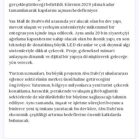
gerçekleştirileceği belirtildi. Kürenin 2029 yılına kadar
tamamlanarak kapılarını açması hedefleniyor.
Yas Mall ile SeaWorld arasında yer alacak olan bu dev yapı,
mevcut ulaşım ve yerleşim sistemleriyle mükemmel bir
entegrasyon içinde inşa edilecek. Aynı anda 20 bin ziyaretçiyi
ağırlama kapasitesine sahip olacak olan bu ikonik yapı, en son
teknoloji ile donatılmış büyük LED ekranlar ve çok duyusal algı
sistemleriyle dikkat çekecek. Proje, geleneksel mimari
anlayışını dinamik ve dijital bir yapıya dönüştürerek geleceğe
yön verecek.
Turizm uzmanları, bu büyük projenin Abu Dabi’yi uluslararası
eğlence sektörünün merkez üssü haline getireceğini
öngörüyor. Yatırımın, bölgeye milyonlarca yeni turist çekerek
konaklama, havacılık, perakende ve ulaşım gibi bağlantılı
sektörlerde de sürdürülebilir bir büyüme sağlayacağı tahmin
ediliyor. Aynı zamanda, inşaat ve işletme süreçleri boyunca
binlerce yeni iş imkanı yaratacak bu dev küre, Abu Dabi’nin
ekonomik çeşitliliği artırma hedeflerine önemli katkılarda
bulunacak.